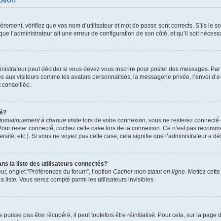
ement, vérifiez que vos nom d’utilisateur et mot de passe sont corrects. S’ils le son
ue l’administrateur ait une erreur de configuration de son côté, et qu’il soit nécessa
istrateur peut décider si vous devez vous inscrire pour poster des messages. Par ai
es aux visiteurs comme les avatars personnalisés, la messagerie privée, l’envoi d’
t conseillée.
té?
tomatiquement à chaque visite
lors de votre connexion, vous ne resterez connect
Pour rester connecté, cochez cette case lors de la connexion. Ce n’est pas recomma
sité, etc.). Si vous ne voyez pas cette case, cela signifie que l’administrateur a dés
 la liste des utilisateurs connectés?
ur, onglet “Préférences du forum”, l’option
Cacher mon statut en ligne
. Mettez cett
 liste. Vous serez compté parmi les utilisateurs invisibles.
uisse pas être récupéré, il peut toutefois être réinitialisé. Pour cela, sur la page