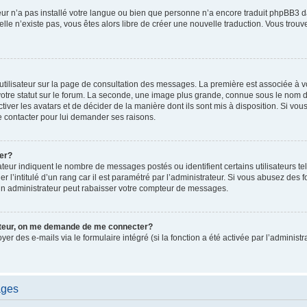
ateur n’a pas installé votre langue ou bien que personne n’a encore traduit phpBB
i elle n’existe pas, vous êtes alors libre de créer une nouvelle traduction. Vous trou
utilisateur sur la page de consultation des messages. La première est associée à v
tre statut sur le forum. La seconde, une image plus grande, connue sous le nom d
ctiver les avatars et de décider de la manière dont ils sont mis à disposition. Si vous
e contacter pour lui demander ses raisons.
er?
teur indiquent le nombre de messages postés ou identifient certains utilisateurs te
r l’intitulé d’un rang car il est paramétré par l’administrateur. Si vous abusez de
un administrateur peut rabaisser votre compteur de messages.
sateur, on me demande de me connecter?
oyer des e-mails via le formulaire intégré (si la fonction a été activée par l’admini
ages