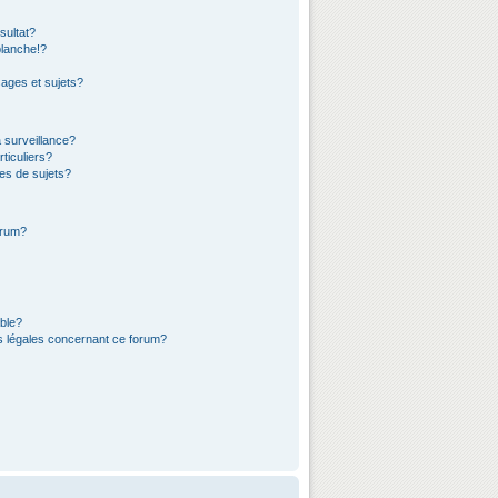
sultat?
lanche!?
ages et sujets?
a surveillance?
ticuliers?
es de sujets?
orum?
ible?
ns légales concernant ce forum?