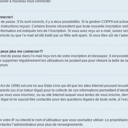
 pouvoir à nouveau vous connecter.
nnecter!
t de passe. S’ils sont corrects, il y a deux possibilités. Si la gestion COPPA est act
es instructions reçues. Certains forums nécessitent que toute nouvelle inscription s
formation est indiquée lors de l’inscription. Si vous avez reçu un e-mail, suivez ses
ecte ou que l’e-mail ait été traité par un filtre anti-spam. Si vous êtes sûr de l’adr
e peux plus me connecter?!
mot de passe dans l’e-mail reçu lors de votre inscription et réessayez. Il est possib
de supprimer régulièrement les utilisateurs ne postant pas pour réduire la taille de 
forum.
 Act
de 1998) est une loi aux Etats-Unis qui dit que les sites Internet pouvant recue
rents (ou d’un tuteur légal) pour la collecte de ces informations permettant d’iden
que vous vous inscrivez, ou au site Internet auquel vous tentez de vous inscrire, 
 légal et ne saurait être contactée pour des questions légales de toute sorte, à l’e
nni votre IP ou interdit le nom d’utilisateur que vous souhaitez utiliser. Le propriéta
ntactez l’administrateur pour plus de renseignements.