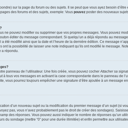
ndre) sur la page du forum ou des sujets. Il se peut que vous ayez besoin d’être 
s pages des forums et des sujets, exemple: Vous
pouvez
poster des nouveaux sujet
?
vous ne pouvez modifier ou supprimer que vos propres messages. Vous pouvez mod
 bouton
éditer
du message correspondant. Si quelqu’un a déjà répondu au message, u
’il a été modifié ainsi que la date et l’heure de la dernière édition. Ce message n’
 ont la possibilité de laisser une note indiquant qu’ils ont modifié le message. Not
y a répondu.
ages?
tre panneau de l’utilisateur. Une fois créée, vous pouvez cocher
Attacher sa signa
ut à tous vos messages en activant la case correspondante dans le panneau de l’ut
suite, vous pourrez toujours empêcher une signature d’être ajoutée à un message e
blication d’un nouveau sujet ou la modification du premier message d’un sujet (si vou
 voyez pas, vous n’avez probablement pas le droit de créer des sondages). Saisisse
champ des réponses. Vous pouvez aussi indiquer le nombre de réponses qu’un utilis
 jours du sondage (mettre “0” pour une durée illimitée) et enfin permettre aux utilisate