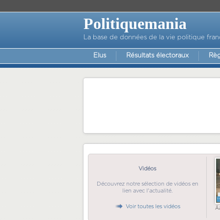
Politiquemania
La base de données de la vie politique fran
Elus
Résultats électoraux
Règ
Vidéos
Découvrez notre sélection de vidéos en
lien avec l'actualité.
Voir toutes les vidéos
Ã