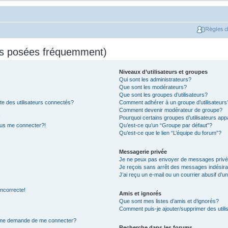
Règles 
ns posées fréquemment)
Niveaux d’utilisateurs et groupes
Qui sont les administrateurs?
Que sont les modérateurs?
Que sont les groupes d’utilisateurs?
e des utilisateurs connectés?
Comment adhérer à un groupe d’utilisateurs
Comment devenir modérateur de groupe?
!
Pourquoi certains groupes d’utilisateurs app
plus me connecter?!
Qu’est-ce qu’un “Groupe par défaut”?
Qu’est-ce que le lien “L’équipe du forum”?
Messagerie privée
Je ne peux pas envoyer de messages privé
Je reçois sans arrêt des messages indésira
J’ai reçu un e-mail ou un courrier abusif d’un
incorrecte!
Amis et ignorés
Que sont mes listes d’amis et d’ignorés?
Comment puis-je ajouter/supprimer des utilis
on me demande de me connecter?
Recherche dans les forums