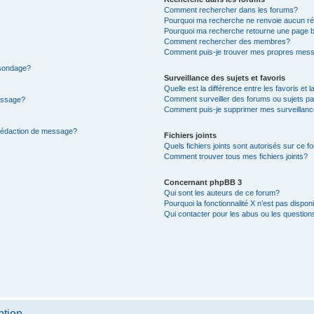
Comment rechercher dans les forums?
Pourquoi ma recherche ne renvoie aucun ré
Pourquoi ma recherche retourne une page b
Comment rechercher des membres?
Comment puis-je trouver mes propres mess
 sondage?
Surveillance des sujets et favoris
Quelle est la différence entre les favoris et l
Comment surveiller des forums ou sujets par
message?
Comment puis-je supprimer mes surveillanc
 rédaction de message?
Fichiers joints
Quels fichiers joints sont autorisés sur ce f
Comment trouver tous mes fichiers joints?
Concernant phpBB 3
Qui sont les auteurs de ce forum?
Pourquoi la fonctionnalité X n’est pas dispon
Qui contacter pour les abus ou les questio
ption