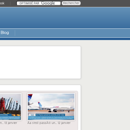
ook
Blog
... 13 janvier
Ãa s'est passÃ© un... 12 janvier