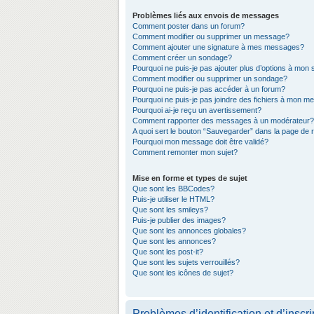
Problèmes liés aux envois de messages
Comment poster dans un forum?
Comment modifier ou supprimer un message?
Comment ajouter une signature à mes messages?
Comment créer un sondage?
Pourquoi ne puis-je pas ajouter plus d’options à mon
Comment modifier ou supprimer un sondage?
Pourquoi ne puis-je pas accéder à un forum?
Pourquoi ne puis-je pas joindre des fichiers à mon 
Pourquoi ai-je reçu un avertissement?
Comment rapporter des messages à un modérateur?
A quoi sert le bouton “Sauvegarder” dans la page de
Pourquoi mon message doit être validé?
Comment remonter mon sujet?
Mise en forme et types de sujet
Que sont les BBCodes?
Puis-je utiliser le HTML?
Que sont les smileys?
Puis-je publier des images?
Que sont les annonces globales?
Que sont les annonces?
Que sont les post-it?
Que sont les sujets verrouillés?
Que sont les icônes de sujet?
Problèmes d’identification et d’inscri