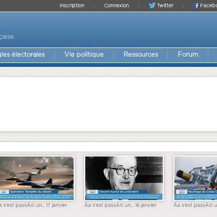
Inscription
Connexion
Twitter
Faceb
çaise
les électorales
Vie politique
Ressources
Forum
a s'est passÃ© un... 17 janvier
Ãa s'est passÃ© un... 16 janvier
Ãa s'est passÃ© un