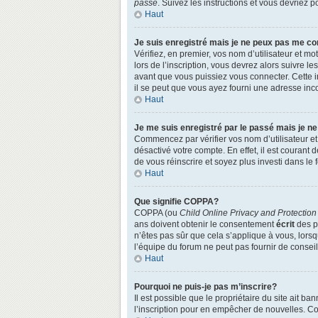
passe
. Suivez les instructions et vous devriez
Haut
Je suis enregistré mais je ne peux pas me co
Vérifiez, en premier, vos nom d’utilisateur et mo
lors de l’inscription, vous devrez alors suivre l
avant que vous puissiez vous connecter. Cette in
il se peut que vous ayez fourni une adresse incorr
Haut
Je me suis enregistré par le passé mais je n
Commencez par vérifier vos nom d’utilisateur et 
désactivé votre compte. En effet, il est courant 
de vous réinscrire et soyez plus investi dans le 
Haut
Que signifie COPPA?
COPPA (ou
Child Online Privacy and Protection
ans doivent obtenir le consentement
écrit
des pa
n’êtes pas sûr que cela s’applique à vous, lors
l’équipe du forum ne peut pas fournir de conseil
Haut
Pourquoi ne puis-je pas m’inscrire?
Il est possible que le propriétaire du site ait ba
l’inscription pour en empêcher de nouvelles. Co