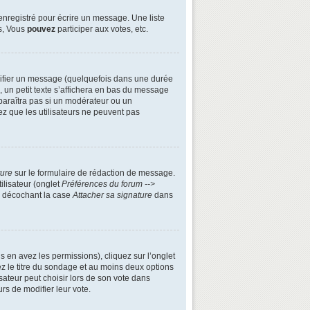
enregistré pour écrire un message. Une liste
s, Vous
pouvez
participer aux votes, etc.
ifier un message (quelquefois dans une durée
n petit texte s’affichera en bas du message
apparaîtra pas si un modérateur ou un
ez que les utilisateurs ne peuvent pas
ture
sur le formulaire de rédaction de message.
ilisateur (onglet
Préférences du forum -->
n décochant la case
Attacher sa signature
dans
s en avez les permissions), cliquez sur l’onglet
z le titre du sondage et au moins deux options
ateur peut choisir lors de son vote dans
urs de modifier leur vote.