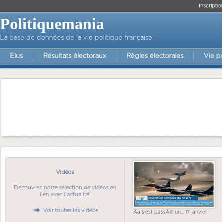
Inscriptio
Politiquemania
La base de données de la vie politique française
Elus
Résultats électoraux
Règles électorales
Vie p
Vidéos
Découvrez notre sélection de vidéos en
lien avec l'actualité.
Voir toutes les vidéos
Ãa s'est passÃ© un... 17 janvier