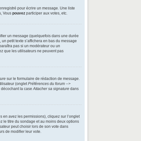
enregistré pour écrire un message. Une liste
s, Vous
pouvez
participer aux votes, etc.
ifier un message (quelquefois dans une durée
n petit texte s’affichera en bas du message
apparaîtra pas si un modérateur ou un
ez que les utilisateurs ne peuvent pas
ture
sur le formulaire de rédaction de message.
ilisateur (onglet
Préférences du forum -->
n décochant la case
Attacher sa signature
dans
s en avez les permissions), cliquez sur l’onglet
z le titre du sondage et au moins deux options
ateur peut choisir lors de son vote dans
urs de modifier leur vote.