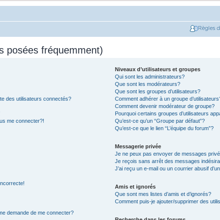
Règles 
ns posées fréquemment)
Niveaux d’utilisateurs et groupes
Qui sont les administrateurs?
Que sont les modérateurs?
Que sont les groupes d’utilisateurs?
e des utilisateurs connectés?
Comment adhérer à un groupe d’utilisateurs
Comment devenir modérateur de groupe?
!
Pourquoi certains groupes d’utilisateurs app
plus me connecter?!
Qu’est-ce qu’un “Groupe par défaut”?
Qu’est-ce que le lien “L’équipe du forum”?
Messagerie privée
Je ne peux pas envoyer de messages privé
Je reçois sans arrêt des messages indésira
J’ai reçu un e-mail ou un courrier abusif d’un
incorrecte!
Amis et ignorés
Que sont mes listes d’amis et d’ignorés?
Comment puis-je ajouter/supprimer des utilis
on me demande de me connecter?
Recherche dans les forums