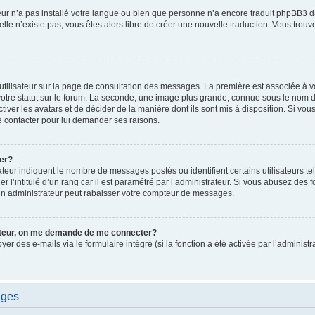
ateur n’a pas installé votre langue ou bien que personne n’a encore traduit phpBB
i elle n’existe pas, vous êtes alors libre de créer une nouvelle traduction. Vous trou
utilisateur sur la page de consultation des messages. La première est associée à v
tre statut sur le forum. La seconde, une image plus grande, connue sous le nom d
ctiver les avatars et de décider de la manière dont ils sont mis à disposition. Si vous
e contacter pour lui demander ses raisons.
er?
teur indiquent le nombre de messages postés ou identifient certains utilisateurs te
r l’intitulé d’un rang car il est paramétré par l’administrateur. Si vous abusez de
un administrateur peut rabaisser votre compteur de messages.
sateur, on me demande de me connecter?
oyer des e-mails via le formulaire intégré (si la fonction a été activée par l’admini
ages