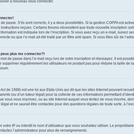
 pouvoir à nouveau vous connecter.
nnecter!
t de passe. S’ils sont corrects, il y a deux possibilités. Si la gestion COPPA est act
es instructions reçues. Certains forums nécessitent que toute nouvelle inscription s
formation est indiquée lors de l’inscription. Si vous avez reçu un e-mail, suivez ses
ecte ou que l’e-mail ait été traité par un filtre anti-spam. Si vous êtes sûr de l’adr
e peux plus me connecter?!
mot de passe dans l’e-mail reçu lors de votre inscription et réessayez. Il est possib
de supprimer régulièrement les utilisateurs ne postant pas pour réduire la taille de 
forum.
 Act
de 1998) est une loi aux Etats-Unis qui dit que les sites Internet pouvant recue
rents (ou d’un tuteur légal) pour la collecte de ces informations permettant d’iden
que vous vous inscrivez, ou au site Internet auquel vous tentez de vous inscrire, 
 légal et ne saurait être contactée pour des questions légales de toute sorte, à l’e
nni votre IP ou interdit le nom d’utilisateur que vous souhaitez utiliser. Le propriéta
ntactez l’administrateur pour plus de renseignements.