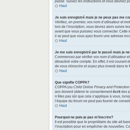
passe
. Suivez les instructions et vous devriez
Haut
Je suis enregistré mais je ne peux pas me co
Vérifiez, en premier, vos nom d’utilisateur et mo
lors de l’inscription, vous devrez alors suivre l
avant que vous puissiez vous connecter. Cette in
il se peut que vous ayez fourni une adresse incorr
Haut
Je me suis enregistré par le passé mais je n
Commencez par vérifier vos nom d’utilisateur et 
désactivé votre compte. En effet, il est courant 
de vous réinscrire et soyez plus investi dans le 
Haut
Que signifie COPPA?
COPPA (ou
Child Online Privacy and Protection
ans doivent obtenir le consentement
écrit
des pa
n’êtes pas sûr que cela s’applique à vous, lors
l’équipe du forum ne peut pas fournir de conseil
Haut
Pourquoi ne puis-je pas m’inscrire?
Il est possible que le propriétaire du site ait ba
l’inscription pour en empêcher de nouvelles. Co