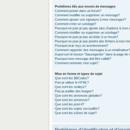
Problèmes liés aux envois de messages
Comment poster dans un forum?
Comment modifier ou supprimer un message?
Comment ajouter une signature à mes messages?
Comment créer un sondage?
Pourquoi ne puis-je pas ajouter plus d’options à mon
Comment modifier ou supprimer un sondage?
Pourquoi ne puis-je pas accéder à un forum?
Pourquoi ne puis-je pas joindre des fichiers à mon 
Pourquoi ai-je reçu un avertissement?
Comment rapporter des messages à un modérateur?
A quoi sert le bouton “Sauvegarder” dans la page de
Pourquoi mon message doit être validé?
Comment remonter mon sujet?
Mise en forme et types de sujet
Que sont les BBCodes?
Puis-je utiliser le HTML?
Que sont les smileys?
Puis-je publier des images?
Que sont les annonces globales?
Que sont les annonces?
Que sont les post-it?
Que sont les sujets verrouillés?
Que sont les icônes de sujet?
Problèmes d’identification et d’inscri