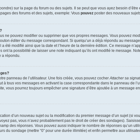
ndre) sur la page du forum ou des sujets. Il se peut que vous ayez besoin d’être 
s pages des forums et des sujets, exemple: Vous
pouvez
poster des nouveaux sujet
?
vous ne pouvez modifier ou supprimer que vos propres messages. Vous pouvez mod
 bouton
éditer
du message correspondant. Si quelqu’un a déjà répondu au message, u
’il a été modifié ainsi que la date et l’heure de la dernière édition. Ce message n’
 ont la possibilité de laisser une note indiquant qu’ils ont modifié le message. Not
y a répondu.
ages?
tre panneau de l’utilisateur. Une fois créée, vous pouvez cocher
Attacher sa signa
ut à tous vos messages en activant la case correspondante dans le panneau de l’ut
suite, vous pourrez toujours empêcher une signature d’être ajoutée à un message e
blication d’un nouveau sujet ou la modification du premier message d’un sujet (si vou
 voyez pas, vous n’avez probablement pas le droit de créer des sondages). Saisisse
champ des réponses. Vous pouvez aussi indiquer le nombre de réponses qu’un utilis
 jours du sondage (mettre “0” pour une durée illimitée) et enfin permettre aux utilisate