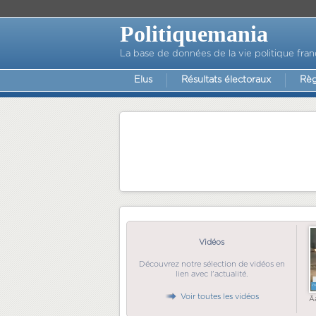
Politiquemania
La base de données de la vie politique fran
Elus
Résultats électoraux
Règ
Vidéos
Découvrez notre sélection de vidéos en
lien avec l'actualité.
Voir toutes les vidéos
Ã