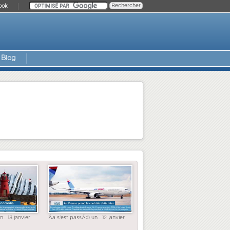
ook
Blog
... 13 janvier
Ãa s'est passÃ© un... 12 janvier