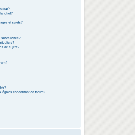
sultat?
lanche!?
ages et sujets?
a surveillance?
ticuliers?
es de sujets?
orum?
ible?
ns légales concernant ce forum?