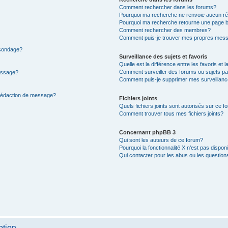
Comment rechercher dans les forums?
Pourquoi ma recherche ne renvoie aucun ré
Pourquoi ma recherche retourne une page b
Comment rechercher des membres?
Comment puis-je trouver mes propres mess
 sondage?
Surveillance des sujets et favoris
Quelle est la différence entre les favoris et l
Comment surveiller des forums ou sujets par
message?
Comment puis-je supprimer mes surveillanc
 rédaction de message?
Fichiers joints
Quels fichiers joints sont autorisés sur ce f
Comment trouver tous mes fichiers joints?
Concernant phpBB 3
Qui sont les auteurs de ce forum?
Pourquoi la fonctionnalité X n’est pas dispon
Qui contacter pour les abus ou les questio
ption