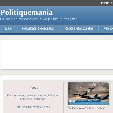
Inscriptio
Politiquemania
La base de données de la vie politique française
Elus
Résultats électoraux
Règles électorales
Vie p
Vidéos
Découvrez notre sélection de vidéos en
lien avec l'actualité.
Voir toutes les vidéos
Ãa s'est passÃ© un... 17 janvier