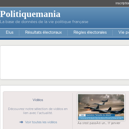
Inscriptio
Politiquemania
La base de données de la vie politique française
Elus
Résultats électoraux
Règles électorales
Vie p
Vidéos
Découvrez notre sélection de vidéos en
lien avec l'actualité.
Voir toutes les vidéos
Ãa s'est passÃ© un... 17 janvier