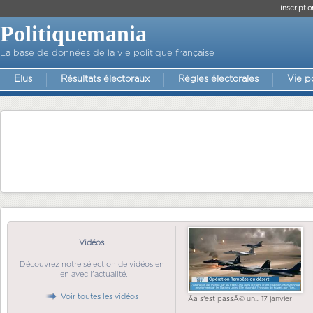
Inscriptio
Politiquemania
La base de données de la vie politique française
Elus
Résultats électoraux
Règles électorales
Vie p
Vidéos
Découvrez notre sélection de vidéos en
lien avec l'actualité.
Voir toutes les vidéos
Ãa s'est passÃ© un... 17 janvier