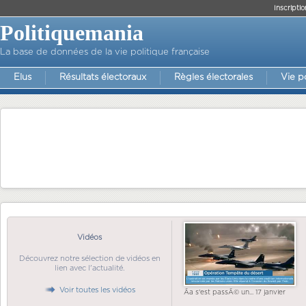
Inscriptio
Politiquemania
La base de données de la vie politique française
Elus
Résultats électoraux
Règles électorales
Vie p
Vidéos
Découvrez notre sélection de vidéos en
lien avec l'actualité.
Voir toutes les vidéos
Ãa s'est passÃ© un... 17 janvier