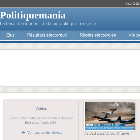
Inscriptio
Politiquemania
La base de données de la vie politique française
Elus
Résultats électoraux
Règles électorales
Vie p
Vidéos
Découvrez notre sélection de vidéos en
lien avec l'actualité.
Voir toutes les vidéos
Ãa s'est passÃ© un... 17 janvier