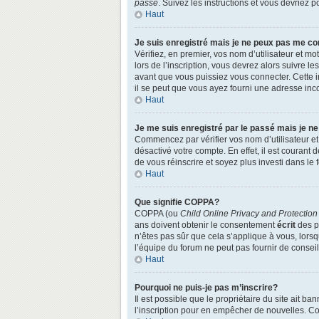
passe
. Suivez les instructions et vous devriez
Haut
Je suis enregistré mais je ne peux pas me co
Vérifiez, en premier, vos nom d’utilisateur et mo
lors de l’inscription, vous devrez alors suivre l
avant que vous puissiez vous connecter. Cette in
il se peut que vous ayez fourni une adresse incorr
Haut
Je me suis enregistré par le passé mais je n
Commencez par vérifier vos nom d’utilisateur et 
désactivé votre compte. En effet, il est courant 
de vous réinscrire et soyez plus investi dans le 
Haut
Que signifie COPPA?
COPPA (ou
Child Online Privacy and Protection
ans doivent obtenir le consentement
écrit
des pa
n’êtes pas sûr que cela s’applique à vous, lors
l’équipe du forum ne peut pas fournir de conseil
Haut
Pourquoi ne puis-je pas m’inscrire?
Il est possible que le propriétaire du site ait ba
l’inscription pour en empêcher de nouvelles. Co