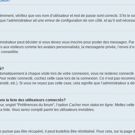
ement, vérifiez que vos nom d’utilisateur et mot de passe sont corrects. S’ils le son
ue l’administrateur ait une erreur de configuration de son côté, et qu’il soit nécessa
istrateur peut décider si vous devez vous inscrire pour poster des messages. Par ai
es aux visiteurs comme les avatars personnalisés, la messagerie privée, l’envoi d’
t conseillée.
té?
tomatiquement à chaque visite
lors de votre connexion, vous ne resterez connect
Pour rester connecté, cochez cette case lors de la connexion. Ce n’est pas recomma
sité, etc.). Si vous ne voyez pas cette case, cela signifie que l’administrateur a dés
 la liste des utilisateurs connectés?
ur, onglet “Préférences du forum”, l’option
Cacher mon statut en ligne
. Mettez cett
 liste. Vous serez compté parmi les utilisateurs invisibles.
uisse pas être récupéré, il peut toutefois être réinitialisé. Pour cela, sur la page