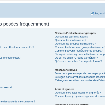
Règles 
ns posées fréquemment)
Niveaux d’utilisateurs et groupes
Qui sont les administrateurs?
Que sont les modérateurs?
Que sont les groupes d’utilisateurs?
e des utilisateurs connectés?
Comment adhérer à un groupe d’utilisateurs
Comment devenir modérateur de groupe?
!
Pourquoi certains groupes d’utilisateurs app
plus me connecter?!
Qu’est-ce qu’un “Groupe par défaut”?
Qu’est-ce que le lien “L’équipe du forum”?
Messagerie privée
Je ne peux pas envoyer de messages privé
Je reçois sans arrêt des messages indésira
J’ai reçu un e-mail ou un courrier abusif d’un
incorrecte!
Amis et ignorés
Que sont mes listes d’amis et d’ignorés?
Comment puis-je ajouter/supprimer des utilis
on me demande de me connecter?
Recherche dans les forums