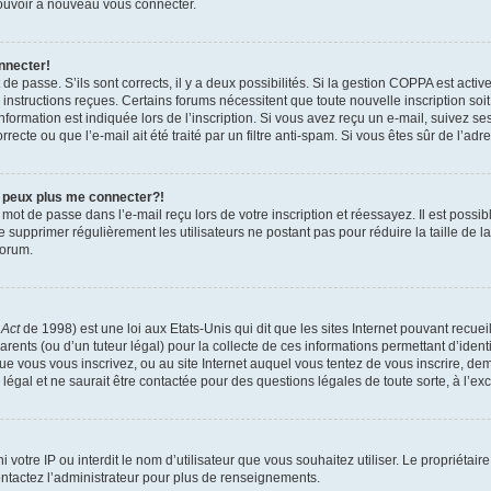
 pouvoir à nouveau vous connecter.
nnecter!
t de passe. S’ils sont corrects, il y a deux possibilités. Si la gestion COPPA est act
es instructions reçues. Certains forums nécessitent que toute nouvelle inscription s
formation est indiquée lors de l’inscription. Si vous avez reçu un e-mail, suivez ses
ecte ou que l’e-mail ait été traité par un filtre anti-spam. Si vous êtes sûr de l’adr
e peux plus me connecter?!
mot de passe dans l’e-mail reçu lors de votre inscription et réessayez. Il est possib
de supprimer régulièrement les utilisateurs ne postant pas pour réduire la taille de 
forum.
 Act
de 1998) est une loi aux Etats-Unis qui dit que les sites Internet pouvant recue
rents (ou d’un tuteur légal) pour la collecte de ces informations permettant d’iden
que vous vous inscrivez, ou au site Internet auquel vous tentez de vous inscrire, 
 légal et ne saurait être contactée pour des questions légales de toute sorte, à l’e
nni votre IP ou interdit le nom d’utilisateur que vous souhaitez utiliser. Le propriéta
ntactez l’administrateur pour plus de renseignements.