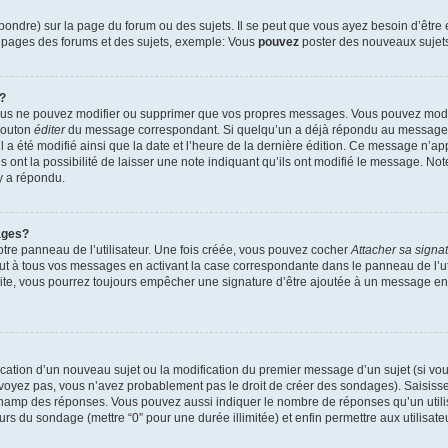
ndre) sur la page du forum ou des sujets. Il se peut que vous ayez besoin d’être 
s pages des forums et des sujets, exemple: Vous
pouvez
poster des nouveaux sujet
?
vous ne pouvez modifier ou supprimer que vos propres messages. Vous pouvez mod
 bouton
éditer
du message correspondant. Si quelqu’un a déjà répondu au message, u
’il a été modifié ainsi que la date et l’heure de la dernière édition. Ce message n’
 ont la possibilité de laisser une note indiquant qu’ils ont modifié le message. Not
y a répondu.
ages?
tre panneau de l’utilisateur. Une fois créée, vous pouvez cocher
Attacher sa signa
ut à tous vos messages en activant la case correspondante dans le panneau de l’ut
suite, vous pourrez toujours empêcher une signature d’être ajoutée à un message e
blication d’un nouveau sujet ou la modification du premier message d’un sujet (si vou
 voyez pas, vous n’avez probablement pas le droit de créer des sondages). Saisisse
champ des réponses. Vous pouvez aussi indiquer le nombre de réponses qu’un utilis
 jours du sondage (mettre “0” pour une durée illimitée) et enfin permettre aux utilisate