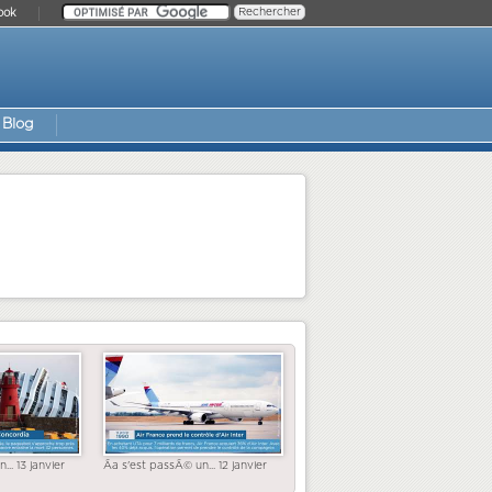
ook
Blog
... 13 janvier
Ãa s'est passÃ© un... 12 janvier