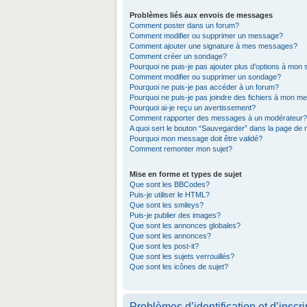
Problèmes liés aux envois de messages
Comment poster dans un forum?
Comment modifier ou supprimer un message?
Comment ajouter une signature à mes messages?
Comment créer un sondage?
Pourquoi ne puis-je pas ajouter plus d’options à mon
Comment modifier ou supprimer un sondage?
Pourquoi ne puis-je pas accéder à un forum?
Pourquoi ne puis-je pas joindre des fichiers à mon 
Pourquoi ai-je reçu un avertissement?
Comment rapporter des messages à un modérateur?
A quoi sert le bouton “Sauvegarder” dans la page de
Pourquoi mon message doit être validé?
Comment remonter mon sujet?
Mise en forme et types de sujet
Que sont les BBCodes?
Puis-je utiliser le HTML?
Que sont les smileys?
Puis-je publier des images?
Que sont les annonces globales?
Que sont les annonces?
Que sont les post-it?
Que sont les sujets verrouillés?
Que sont les icônes de sujet?
Problèmes d’identification et d’inscri