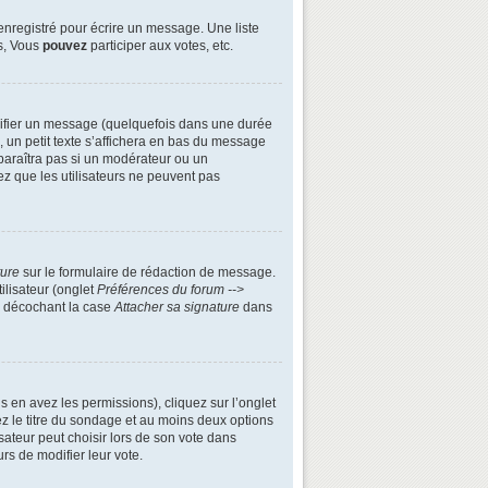
enregistré pour écrire un message. Une liste
s, Vous
pouvez
participer aux votes, etc.
ifier un message (quelquefois dans une durée
n petit texte s’affichera en bas du message
apparaîtra pas si un modérateur ou un
ez que les utilisateurs ne peuvent pas
ture
sur le formulaire de rédaction de message.
ilisateur (onglet
Préférences du forum -->
n décochant la case
Attacher sa signature
dans
s en avez les permissions), cliquez sur l’onglet
z le titre du sondage et au moins deux options
ateur peut choisir lors de son vote dans
urs de modifier leur vote.