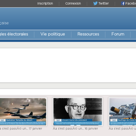
Inscription
Connexion
Twitter
Faceb
çaise
les électorales
Vie politique
Ressources
Forum
a s'est passÃ© un... 17 janvier
Ãa s'est passÃ© un... 16 janvier
Ãa s'est passÃ© un