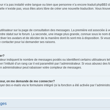
ateur n’a pas installé votre langue ou bien que personne n’a encore traduit phpBB
i elle n’existe pas, vous êtes alors libre de créer une nouvelle traduction. Vous trou
utilisateur sur la page de consultation des messages. La première est associée à v
tre statut sur le forum. La seconde, une image plus grande, connue sous le nom d
ctiver les avatars et de décider de la manière dont ils sont mis à disposition. Si vous
e contacter pour lui demander ses raisons.
er?
teur indiquent le nombre de messages postés ou identifient certains utilisateurs te
r l’intitulé d’un rang car il est paramétré par l’administrateur. Si vous abusez de
un administrateur peut rabaisser votre compteur de messages.
sateur, on me demande de me connecter?
oyer des e-mails via le formulaire intégré (si la fonction a été activée par l’admini
ages