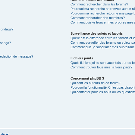
Comment rechercher dans les forums?
Pourquoi ma recherche ne renvoie aucun ré
Pourquoi ma recherche retourne une page b
Comment rechercher des membres?
Comment puis-je trouver mes propres mess
 sondage?
Surveillance des sujets et favoris
Quelle est la différence entre les favoris et l
Comment surveiller des forums ou sujets par
message?
Comment puis-je supprimer mes surveillanc
 rédaction de message?
Fichiers joints
Quels fichiers joints sont autorisés sur ce f
Comment trouver tous mes fichiers joints?
Concernant phpBB 3
Qui sont les auteurs de ce forum?
Pourquoi la fonctionnalité X n’est pas dispon
Qui contacter pour les abus ou les questio
ption