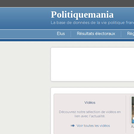
Politiquemania
La base de données de la vie politique fran
Elus
Résultats électoraux
Règ
Vidéos
Découvrez notre sélection de vidéos en
lien avec l'actualité.
Voir toutes les vidéos
Ã