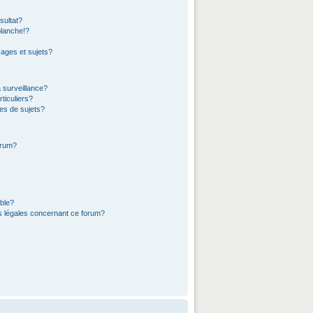
sultat?
lanche!?
ages et sujets?
a surveillance?
ticuliers?
es de sujets?
orum?
ible?
ns légales concernant ce forum?