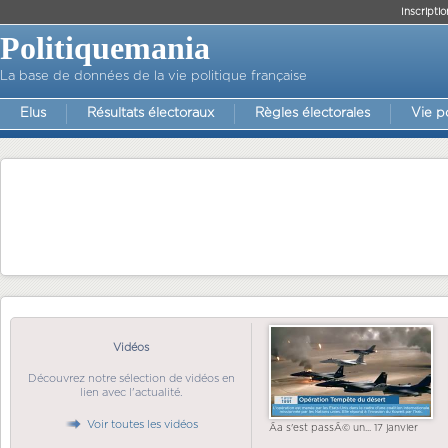
Inscriptio
Politiquemania
La base de données de la vie politique française
Elus
Résultats électoraux
Règles électorales
Vie p
Vidéos
Découvrez notre sélection de vidéos en
lien avec l'actualité.
Voir toutes les vidéos
Ãa s'est passÃ© un... 17 janvier