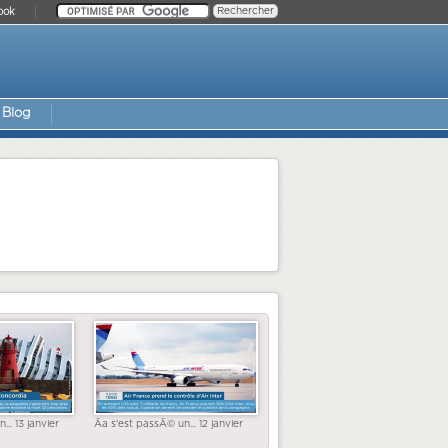
ook
Blog
... 13 janvier
Ãa s'est passÃ© un... 12 janvier