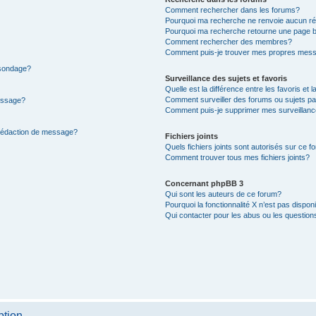
Comment rechercher dans les forums?
Pourquoi ma recherche ne renvoie aucun ré
Pourquoi ma recherche retourne une page b
Comment rechercher des membres?
Comment puis-je trouver mes propres mess
 sondage?
Surveillance des sujets et favoris
Quelle est la différence entre les favoris et l
Comment surveiller des forums ou sujets par
message?
Comment puis-je supprimer mes surveillanc
 rédaction de message?
Fichiers joints
Quels fichiers joints sont autorisés sur ce f
Comment trouver tous mes fichiers joints?
Concernant phpBB 3
Qui sont les auteurs de ce forum?
Pourquoi la fonctionnalité X n’est pas dispon
Qui contacter pour les abus ou les questio
ption