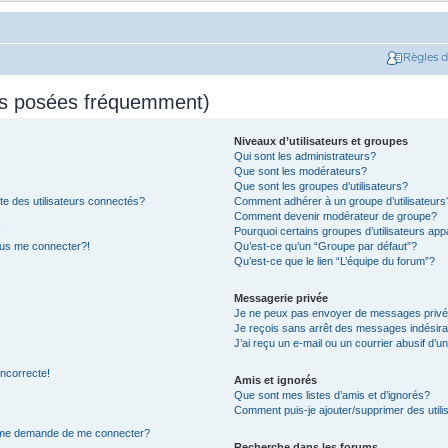
Règles 
ns posées fréquemment)
Niveaux d’utilisateurs et groupes
Qui sont les administrateurs?
Que sont les modérateurs?
Que sont les groupes d’utilisateurs?
e des utilisateurs connectés?
Comment adhérer à un groupe d’utilisateurs
Comment devenir modérateur de groupe?
!
Pourquoi certains groupes d’utilisateurs app
plus me connecter?!
Qu’est-ce qu’un “Groupe par défaut”?
Qu’est-ce que le lien “L’équipe du forum”?
Messagerie privée
Je ne peux pas envoyer de messages privé
Je reçois sans arrêt des messages indésira
J’ai reçu un e-mail ou un courrier abusif d’un
incorrecte!
Amis et ignorés
Que sont mes listes d’amis et d’ignorés?
Comment puis-je ajouter/supprimer des utilis
on me demande de me connecter?
Recherche dans les forums