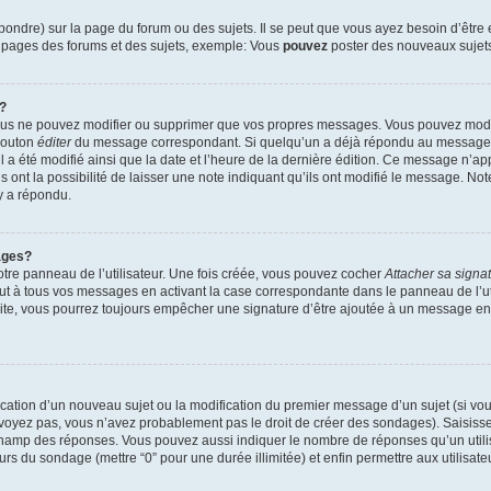
ndre) sur la page du forum ou des sujets. Il se peut que vous ayez besoin d’être 
s pages des forums et des sujets, exemple: Vous
pouvez
poster des nouveaux sujet
?
vous ne pouvez modifier ou supprimer que vos propres messages. Vous pouvez mod
 bouton
éditer
du message correspondant. Si quelqu’un a déjà répondu au message, u
’il a été modifié ainsi que la date et l’heure de la dernière édition. Ce message n’
 ont la possibilité de laisser une note indiquant qu’ils ont modifié le message. Not
y a répondu.
ages?
tre panneau de l’utilisateur. Une fois créée, vous pouvez cocher
Attacher sa signa
ut à tous vos messages en activant la case correspondante dans le panneau de l’ut
suite, vous pourrez toujours empêcher une signature d’être ajoutée à un message e
blication d’un nouveau sujet ou la modification du premier message d’un sujet (si vou
 voyez pas, vous n’avez probablement pas le droit de créer des sondages). Saisisse
champ des réponses. Vous pouvez aussi indiquer le nombre de réponses qu’un utilis
 jours du sondage (mettre “0” pour une durée illimitée) et enfin permettre aux utilisate