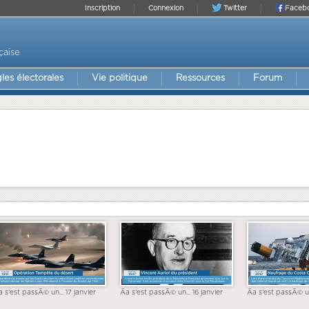
Inscription
Connexion
Twitter
Faceb
çaise
les électorales
Vie politique
Ressources
Forum
a s'est passÃ© un... 17 janvier
Ãa s'est passÃ© un... 16 janvier
Ãa s'est passÃ© un