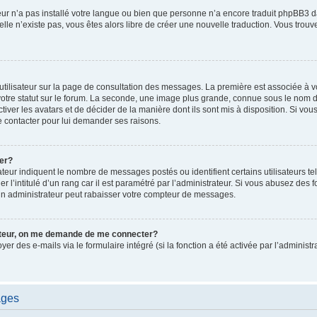
ateur n’a pas installé votre langue ou bien que personne n’a encore traduit phpBB
i elle n’existe pas, vous êtes alors libre de créer une nouvelle traduction. Vous trou
utilisateur sur la page de consultation des messages. La première est associée à v
tre statut sur le forum. La seconde, une image plus grande, connue sous le nom d
ctiver les avatars et de décider de la manière dont ils sont mis à disposition. Si vous
e contacter pour lui demander ses raisons.
er?
teur indiquent le nombre de messages postés ou identifient certains utilisateurs te
r l’intitulé d’un rang car il est paramétré par l’administrateur. Si vous abusez de
un administrateur peut rabaisser votre compteur de messages.
sateur, on me demande de me connecter?
oyer des e-mails via le formulaire intégré (si la fonction a été activée par l’admini
ages