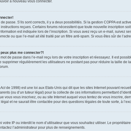
 pouvoir à nouveau vous connecter.
nnecter!
t de passe. S’ils sont corrects, il y a deux possibilités. Si la gestion COPPA est act
es instructions reçues. Certains forums nécessitent que toute nouvelle inscription s
formation est indiquée lors de l’inscription. Si vous avez reçu un e-mail, suivez ses
ecte ou que l’e-mail ait été traité par un filtre anti-spam. Si vous êtes sûr de l’adr
e peux plus me connecter?!
mot de passe dans l’e-mail reçu lors de votre inscription et réessayez. Il est possib
de supprimer régulièrement les utilisateurs ne postant pas pour réduire la taille de 
forum.
 Act
de 1998) est une loi aux Etats-Unis qui dit que les sites Internet pouvant recue
rents (ou d’un tuteur légal) pour la collecte de ces informations permettant d’iden
que vous vous inscrivez, ou au site Internet auquel vous tentez de vous inscrire, 
 légal et ne saurait être contactée pour des questions légales de toute sorte, à l’e
nni votre IP ou interdit le nom d’utilisateur que vous souhaitez utiliser. Le propriéta
ntactez l’administrateur pour plus de renseignements.