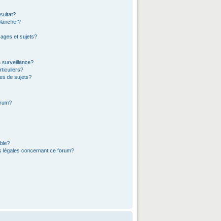
sultat?
lanche!?
ages et sujets?
a surveillance?
ticuliers?
es de sujets?
orum?
ible?
ns légales concernant ce forum?