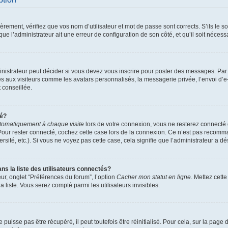
ement, vérifiez que vos nom d’utilisateur et mot de passe sont corrects. S’ils le son
ue l’administrateur ait une erreur de configuration de son côté, et qu’il soit nécessa
istrateur peut décider si vous devez vous inscrire pour poster des messages. Par ai
es aux visiteurs comme les avatars personnalisés, la messagerie privée, l’envoi d’
t conseillée.
té?
tomatiquement à chaque visite
lors de votre connexion, vous ne resterez connect
Pour rester connecté, cochez cette case lors de la connexion. Ce n’est pas recomma
sité, etc.). Si vous ne voyez pas cette case, cela signifie que l’administrateur a dés
 la liste des utilisateurs connectés?
ur, onglet “Préférences du forum”, l’option
Cacher mon statut en ligne
. Mettez cett
 liste. Vous serez compté parmi les utilisateurs invisibles.
uisse pas être récupéré, il peut toutefois être réinitialisé. Pour cela, sur la page