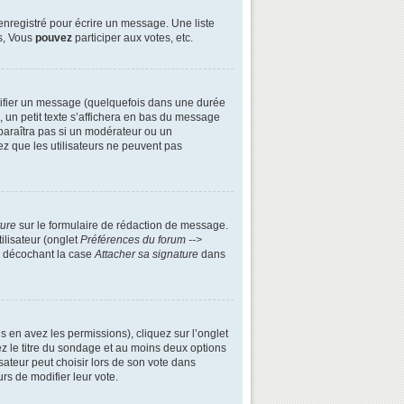
enregistré pour écrire un message. Une liste
s, Vous
pouvez
participer aux votes, etc.
ifier un message (quelquefois dans une durée
n petit texte s’affichera en bas du message
apparaîtra pas si un modérateur ou un
ez que les utilisateurs ne peuvent pas
ture
sur le formulaire de rédaction de message.
ilisateur (onglet
Préférences du forum -->
n décochant la case
Attacher sa signature
dans
s en avez les permissions), cliquez sur l’onglet
z le titre du sondage et au moins deux options
ateur peut choisir lors de son vote dans
urs de modifier leur vote.