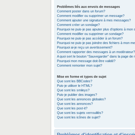
Problèmes liés aux envois de messages
Comment poster dans un forum?
Comment modifier ou supprimer un message?
Comment ajouter une signature à mes messages?
Comment créer un sondage?
Pourquoi ne puis-je pas ajouter plus d’options à mon
Comment modifier ou supprimer un sondage?
Pourquoi ne puis-je pas accéder à un forum?
Pourquoi ne puis-je pas joindre des fichiers à mon 
Pourquoi ai-je reçu un avertissement?
Comment rapporter des messages à un modérateur?
A quoi sert le bouton “Sauvegarder” dans la page de
Pourquoi mon message doit être validé?
Comment remonter mon sujet?
Mise en forme et types de sujet
Que sont les BBCodes?
Puis-je utiliser le HTML?
Que sont les smileys?
Puis-je publier des images?
Que sont les annonces globales?
Que sont les annonces?
Que sont les post-it?
Que sont les sujets verrouillés?
Que sont les icônes de sujet?
Problèmes d’identification et d’inscri