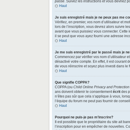
passe
. Suivez les instructions et vous devriez
Haut
Je suis enregistré mais je ne peux pas me co
Vérifiez, en premier, vos nom d’utilisateur et mo
lors de l’inscription, vous devrez alors suivre l
avant que vous puissiez vous connecter. Cette in
il se peut que vous ayez fourni une adresse incorr
Haut
Je me suis enregistré par le passé mais je n
Commencez par vérifier vos nom d’utilisateur et 
désactivé votre compte. En effet, il est courant 
de vous réinscrire et soyez plus investi dans le 
Haut
Que signifie COPPA?
COPPA (ou
Child Online Privacy and Protection
ans doivent obtenir le consentement
écrit
des pa
n’êtes pas sûr que cela s’applique à vous, lors
l’équipe du forum ne peut pas fournir de conseil
Haut
Pourquoi ne puis-je pas m’inscrire?
Il est possible que le propriétaire du site ait ba
l’inscription pour en empêcher de nouvelles. Co