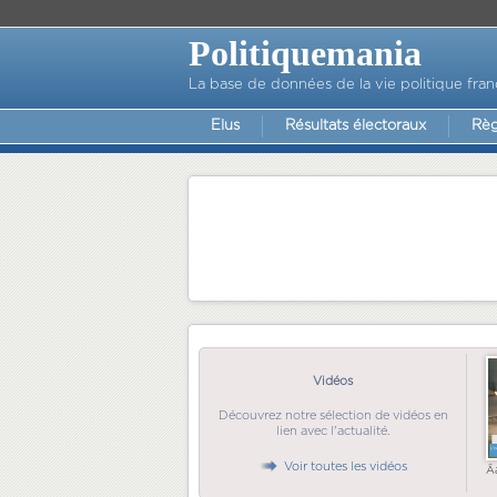
Politiquemania
La base de données de la vie politique fran
Elus
Résultats électoraux
Règ
Vidéos
Découvrez notre sélection de vidéos en
lien avec l'actualité.
Voir toutes les vidéos
Ã