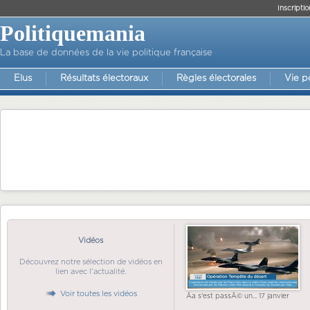
Inscriptio
Politiquemania
La base de données de la vie politique française
Elus
Résultats électoraux
Règles électorales
Vie p
Vidéos
Découvrez notre sélection de vidéos en
lien avec l'actualité.
Voir toutes les vidéos
Ãa s'est passÃ© un... 17 janvier