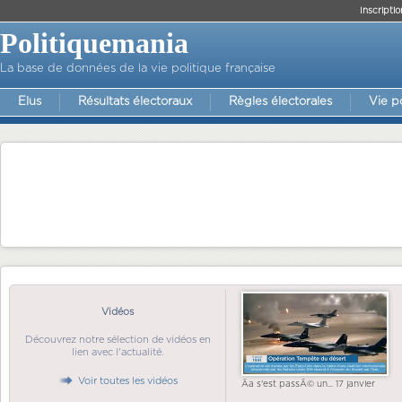
Inscriptio
Politiquemania
La base de données de la vie politique française
Elus
Résultats électoraux
Règles électorales
Vie p
Vidéos
Découvrez notre sélection de vidéos en
lien avec l'actualité.
Voir toutes les vidéos
Ãa s'est passÃ© un... 17 janvier