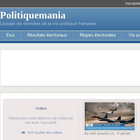
Inscriptio
Politiquemania
La base de données de la vie politique française
Elus
Résultats électoraux
Règles électorales
Vie p
Vidéos
Découvrez notre sélection de vidéos en
lien avec l'actualité.
Voir toutes les vidéos
Ãa s'est passÃ© un... 17 janvier