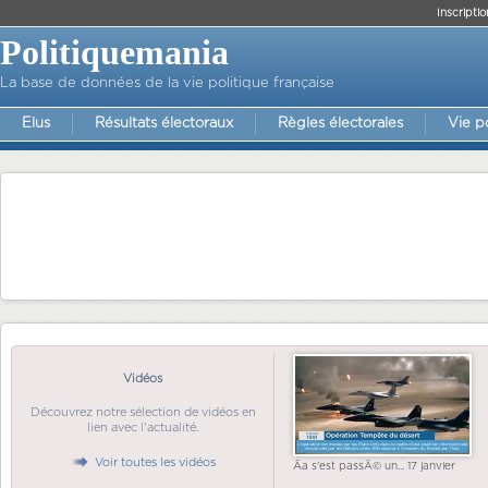
Inscriptio
Politiquemania
La base de données de la vie politique française
Elus
Résultats électoraux
Règles électorales
Vie p
Vidéos
Découvrez notre sélection de vidéos en
lien avec l'actualité.
Voir toutes les vidéos
Ãa s'est passÃ© un... 17 janvier