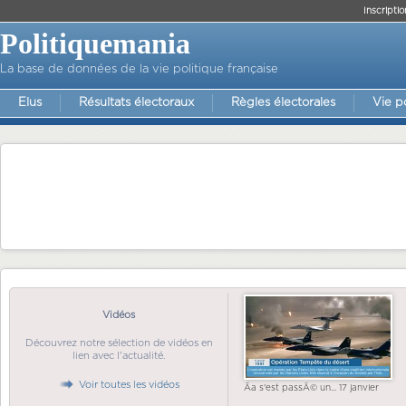
Inscriptio
Politiquemania
La base de données de la vie politique française
Elus
Résultats électoraux
Règles électorales
Vie p
Vidéos
Découvrez notre sélection de vidéos en
lien avec l'actualité.
Voir toutes les vidéos
Ãa s'est passÃ© un... 17 janvier