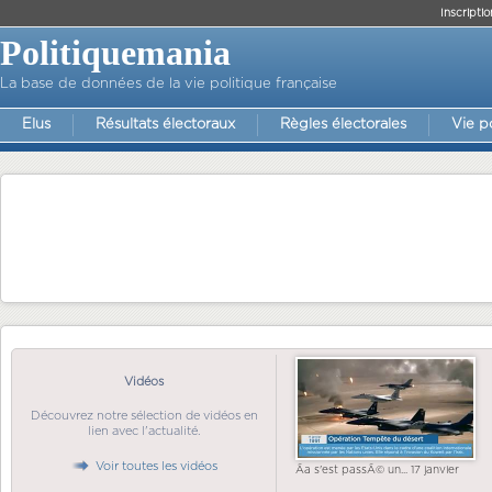
Inscriptio
Politiquemania
La base de données de la vie politique française
Elus
Résultats électoraux
Règles électorales
Vie p
Vidéos
Découvrez notre sélection de vidéos en
lien avec l'actualité.
Voir toutes les vidéos
Ãa s'est passÃ© un... 17 janvier