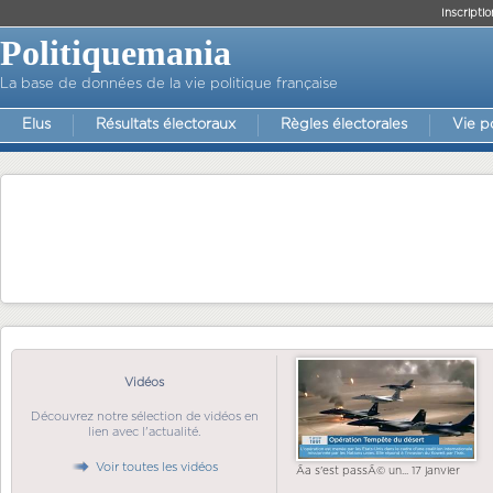
Inscriptio
Politiquemania
La base de données de la vie politique française
Elus
Résultats électoraux
Règles électorales
Vie p
Vidéos
Découvrez notre sélection de vidéos en
lien avec l'actualité.
Voir toutes les vidéos
Ãa s'est passÃ© un... 17 janvier