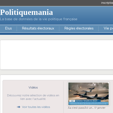
Inscriptio
Politiquemania
La base de données de la vie politique française
Elus
Résultats électoraux
Règles électorales
Vie p
Vidéos
Découvrez notre sélection de vidéos en
lien avec l'actualité.
Voir toutes les vidéos
Ãa s'est passÃ© un... 17 janvier