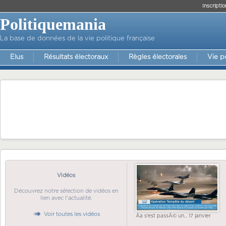
Inscriptio
Politiquemania
La base de données de la vie politique française
Elus
Résultats électoraux
Règles électorales
Vie p
Vidéos
Découvrez notre sélection de vidéos en
lien avec l'actualité.
Voir toutes les vidéos
Ãa s'est passÃ© un... 17 janvier