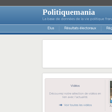
Politiquemania
La base de données de la vie politique fran
Elus
Résultats électoraux
Règ
Vidéos
Découvrez notre sélection de vidéos en
lien avec l'actualité.
Voir toutes les vidéos
Ã