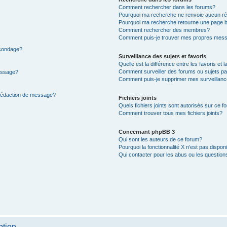
Comment rechercher dans les forums?
Pourquoi ma recherche ne renvoie aucun ré
Pourquoi ma recherche retourne une page b
Comment rechercher des membres?
Comment puis-je trouver mes propres mess
 sondage?
Surveillance des sujets et favoris
Quelle est la différence entre les favoris et l
Comment surveiller des forums ou sujets par
message?
Comment puis-je supprimer mes surveillanc
 rédaction de message?
Fichiers joints
Quels fichiers joints sont autorisés sur ce f
Comment trouver tous mes fichiers joints?
Concernant phpBB 3
Qui sont les auteurs de ce forum?
Pourquoi la fonctionnalité X n’est pas dispon
Qui contacter pour les abus ou les questio
ption