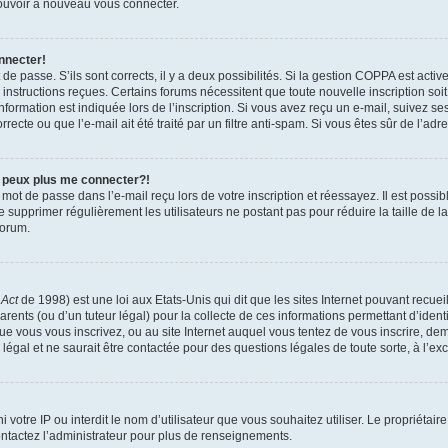
 pouvoir à nouveau vous connecter.
nnecter!
t de passe. S’ils sont corrects, il y a deux possibilités. Si la gestion COPPA est act
es instructions reçues. Certains forums nécessitent que toute nouvelle inscription s
formation est indiquée lors de l’inscription. Si vous avez reçu un e-mail, suivez ses
ecte ou que l’e-mail ait été traité par un filtre anti-spam. Si vous êtes sûr de l’adr
e peux plus me connecter?!
mot de passe dans l’e-mail reçu lors de votre inscription et réessayez. Il est possib
de supprimer régulièrement les utilisateurs ne postant pas pour réduire la taille de 
forum.
 Act
de 1998) est une loi aux Etats-Unis qui dit que les sites Internet pouvant recue
rents (ou d’un tuteur légal) pour la collecte de ces informations permettant d’iden
que vous vous inscrivez, ou au site Internet auquel vous tentez de vous inscrire, 
 légal et ne saurait être contactée pour des questions légales de toute sorte, à l’e
nni votre IP ou interdit le nom d’utilisateur que vous souhaitez utiliser. Le propriéta
ntactez l’administrateur pour plus de renseignements.