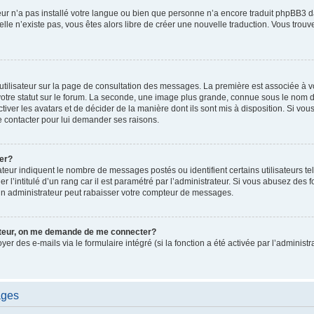
ateur n’a pas installé votre langue ou bien que personne n’a encore traduit phpBB
i elle n’existe pas, vous êtes alors libre de créer une nouvelle traduction. Vous trou
utilisateur sur la page de consultation des messages. La première est associée à v
tre statut sur le forum. La seconde, une image plus grande, connue sous le nom d
ctiver les avatars et de décider de la manière dont ils sont mis à disposition. Si vous
e contacter pour lui demander ses raisons.
er?
teur indiquent le nombre de messages postés ou identifient certains utilisateurs te
r l’intitulé d’un rang car il est paramétré par l’administrateur. Si vous abusez de
un administrateur peut rabaisser votre compteur de messages.
sateur, on me demande de me connecter?
oyer des e-mails via le formulaire intégré (si la fonction a été activée par l’admini
ages