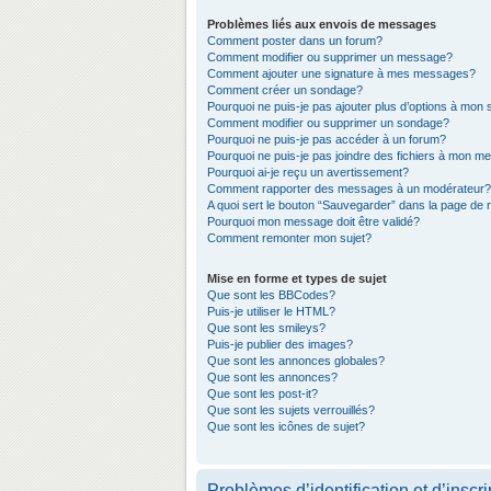
Problèmes liés aux envois de messages
Comment poster dans un forum?
Comment modifier ou supprimer un message?
Comment ajouter une signature à mes messages?
Comment créer un sondage?
Pourquoi ne puis-je pas ajouter plus d’options à mon
Comment modifier ou supprimer un sondage?
Pourquoi ne puis-je pas accéder à un forum?
Pourquoi ne puis-je pas joindre des fichiers à mon 
Pourquoi ai-je reçu un avertissement?
Comment rapporter des messages à un modérateur?
A quoi sert le bouton “Sauvegarder” dans la page de
Pourquoi mon message doit être validé?
Comment remonter mon sujet?
Mise en forme et types de sujet
Que sont les BBCodes?
Puis-je utiliser le HTML?
Que sont les smileys?
Puis-je publier des images?
Que sont les annonces globales?
Que sont les annonces?
Que sont les post-it?
Que sont les sujets verrouillés?
Que sont les icônes de sujet?
Problèmes d’identification et d’inscri