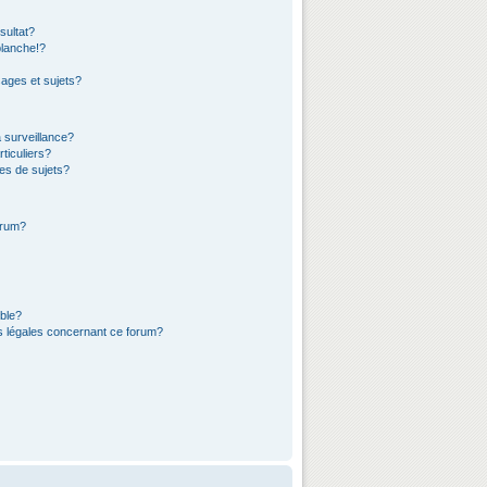
sultat?
lanche!?
ages et sujets?
a surveillance?
ticuliers?
es de sujets?
orum?
ible?
ns légales concernant ce forum?