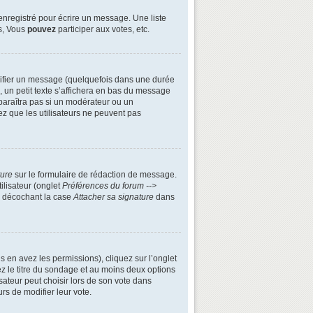
enregistré pour écrire un message. Une liste
s, Vous
pouvez
participer aux votes, etc.
ifier un message (quelquefois dans une durée
n petit texte s’affichera en bas du message
apparaîtra pas si un modérateur ou un
ez que les utilisateurs ne peuvent pas
ture
sur le formulaire de rédaction de message.
ilisateur (onglet
Préférences du forum -->
n décochant la case
Attacher sa signature
dans
s en avez les permissions), cliquez sur l’onglet
z le titre du sondage et au moins deux options
ateur peut choisir lors de son vote dans
urs de modifier leur vote.