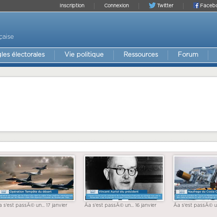
Inscription
Connexion
Twitter
Faceb
çaise
les électorales
Vie politique
Ressources
Forum
a s'est passÃ© un... 17 janvier
Ãa s'est passÃ© un... 16 janvier
Ãa s'est passÃ© un