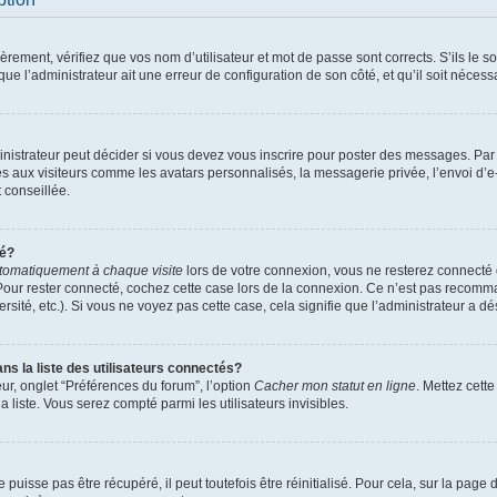
ement, vérifiez que vos nom d’utilisateur et mot de passe sont corrects. S’ils le son
ue l’administrateur ait une erreur de configuration de son côté, et qu’il soit nécessa
istrateur peut décider si vous devez vous inscrire pour poster des messages. Par ai
es aux visiteurs comme les avatars personnalisés, la messagerie privée, l’envoi d’
t conseillée.
té?
tomatiquement à chaque visite
lors de votre connexion, vous ne resterez connect
Pour rester connecté, cochez cette case lors de la connexion. Ce n’est pas recomma
sité, etc.). Si vous ne voyez pas cette case, cela signifie que l’administrateur a dés
 la liste des utilisateurs connectés?
ur, onglet “Préférences du forum”, l’option
Cacher mon statut en ligne
. Mettez cett
 liste. Vous serez compté parmi les utilisateurs invisibles.
uisse pas être récupéré, il peut toutefois être réinitialisé. Pour cela, sur la page