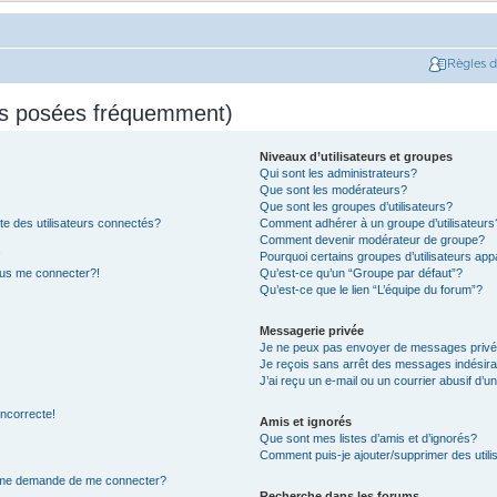
Règles 
ns posées fréquemment)
Niveaux d’utilisateurs et groupes
Qui sont les administrateurs?
Que sont les modérateurs?
Que sont les groupes d’utilisateurs?
e des utilisateurs connectés?
Comment adhérer à un groupe d’utilisateurs
Comment devenir modérateur de groupe?
!
Pourquoi certains groupes d’utilisateurs app
plus me connecter?!
Qu’est-ce qu’un “Groupe par défaut”?
Qu’est-ce que le lien “L’équipe du forum”?
Messagerie privée
Je ne peux pas envoyer de messages privé
Je reçois sans arrêt des messages indésira
J’ai reçu un e-mail ou un courrier abusif d’un
incorrecte!
Amis et ignorés
Que sont mes listes d’amis et d’ignorés?
Comment puis-je ajouter/supprimer des utilis
on me demande de me connecter?
Recherche dans les forums