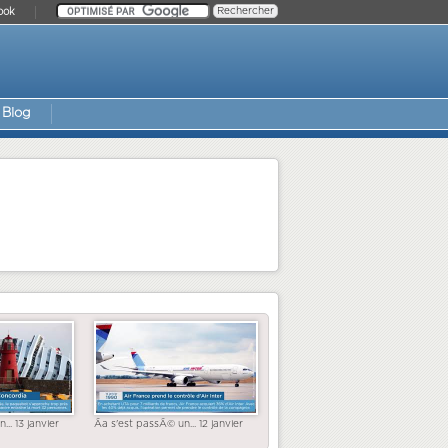
ook
Blog
... 13 janvier
Ãa s'est passÃ© un... 12 janvier