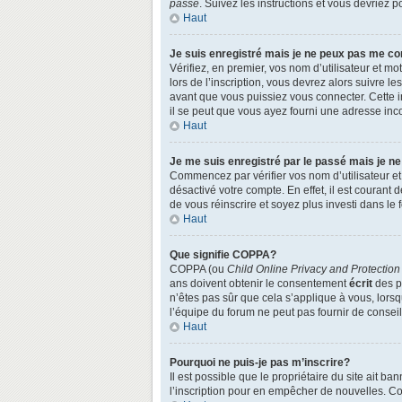
passe
. Suivez les instructions et vous devriez
Haut
Je suis enregistré mais je ne peux pas me co
Vérifiez, en premier, vos nom d’utilisateur et mo
lors de l’inscription, vous devrez alors suivre l
avant que vous puissiez vous connecter. Cette in
il se peut que vous ayez fourni une adresse incorr
Haut
Je me suis enregistré par le passé mais je n
Commencez par vérifier vos nom d’utilisateur et 
désactivé votre compte. En effet, il est courant 
de vous réinscrire et soyez plus investi dans le 
Haut
Que signifie COPPA?
COPPA (ou
Child Online Privacy and Protection
ans doivent obtenir le consentement
écrit
des pa
n’êtes pas sûr que cela s’applique à vous, lors
l’équipe du forum ne peut pas fournir de conseil
Haut
Pourquoi ne puis-je pas m’inscrire?
Il est possible que le propriétaire du site ait ba
l’inscription pour en empêcher de nouvelles. Co