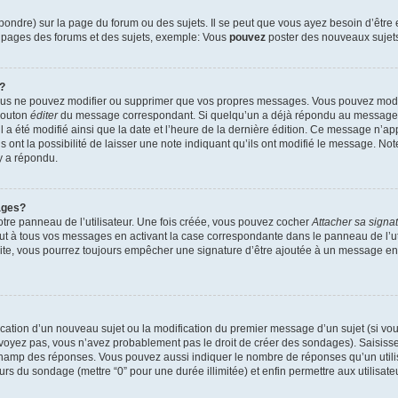
ndre) sur la page du forum ou des sujets. Il se peut que vous ayez besoin d’être 
s pages des forums et des sujets, exemple: Vous
pouvez
poster des nouveaux sujet
?
vous ne pouvez modifier ou supprimer que vos propres messages. Vous pouvez mod
 bouton
éditer
du message correspondant. Si quelqu’un a déjà répondu au message, u
’il a été modifié ainsi que la date et l’heure de la dernière édition. Ce message n’
 ont la possibilité de laisser une note indiquant qu’ils ont modifié le message. Not
y a répondu.
ages?
tre panneau de l’utilisateur. Une fois créée, vous pouvez cocher
Attacher sa signa
ut à tous vos messages en activant la case correspondante dans le panneau de l’ut
suite, vous pourrez toujours empêcher une signature d’être ajoutée à un message e
blication d’un nouveau sujet ou la modification du premier message d’un sujet (si vou
 voyez pas, vous n’avez probablement pas le droit de créer des sondages). Saisisse
champ des réponses. Vous pouvez aussi indiquer le nombre de réponses qu’un utilis
 jours du sondage (mettre “0” pour une durée illimitée) et enfin permettre aux utilisate