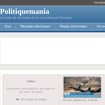
Inscriptio
Politiquemania
La base de données de la vie politique française
Elus
Résultats électoraux
Règles électorales
Vie p
Vidéos
Découvrez notre sélection de vidéos en
lien avec l'actualité.
Voir toutes les vidéos
Ãa s'est passÃ© un... 17 janvier