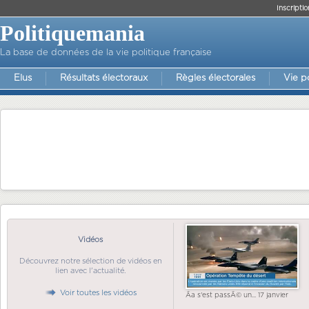
Inscriptio
Politiquemania
La base de données de la vie politique française
Elus
Résultats électoraux
Règles électorales
Vie p
Vidéos
Découvrez notre sélection de vidéos en
lien avec l'actualité.
Voir toutes les vidéos
Ãa s'est passÃ© un... 17 janvier