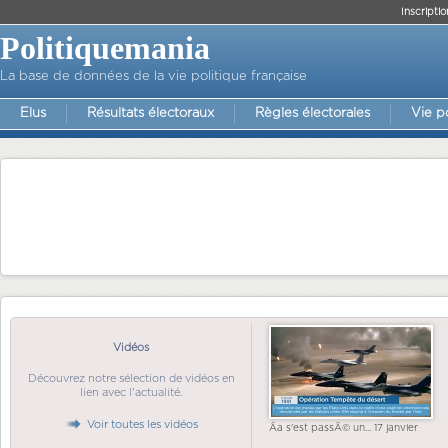
Inscriptio
Politiquemania
La base de données de la vie politique française
Elus
Résultats électoraux
Règles électorales
Vie p
Vidéos
Découvrez notre sélection de vidéos en
lien avec l'actualité.
Voir toutes les vidéos
Ãa s'est passÃ© un... 17 janvier