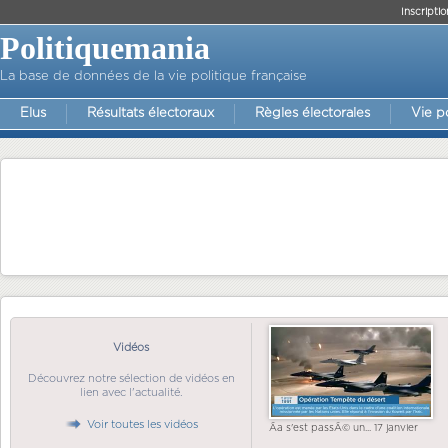
Inscriptio
Politiquemania
La base de données de la vie politique française
Elus
Résultats électoraux
Règles électorales
Vie p
Vidéos
Découvrez notre sélection de vidéos en
lien avec l'actualité.
Voir toutes les vidéos
Ãa s'est passÃ© un... 17 janvier