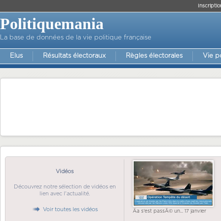
Inscriptio
Politiquemania
La base de données de la vie politique française
Elus
Résultats électoraux
Règles électorales
Vie p
Vidéos
Découvrez notre sélection de vidéos en
lien avec l'actualité.
Voir toutes les vidéos
Ãa s'est passÃ© un... 17 janvier