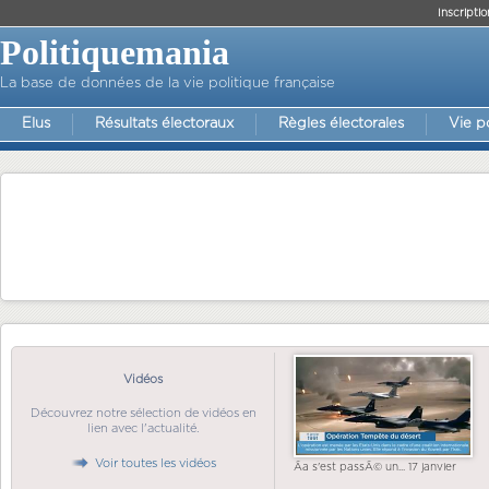
Inscriptio
Politiquemania
La base de données de la vie politique française
Elus
Résultats électoraux
Règles électorales
Vie p
Vidéos
Découvrez notre sélection de vidéos en
lien avec l'actualité.
Voir toutes les vidéos
Ãa s'est passÃ© un... 17 janvier