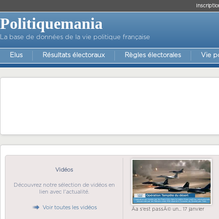
Inscriptio
Politiquemania
La base de données de la vie politique française
Elus
Résultats électoraux
Règles électorales
Vie p
Vidéos
Découvrez notre sélection de vidéos en
lien avec l'actualité.
Voir toutes les vidéos
Ãa s'est passÃ© un... 17 janvier