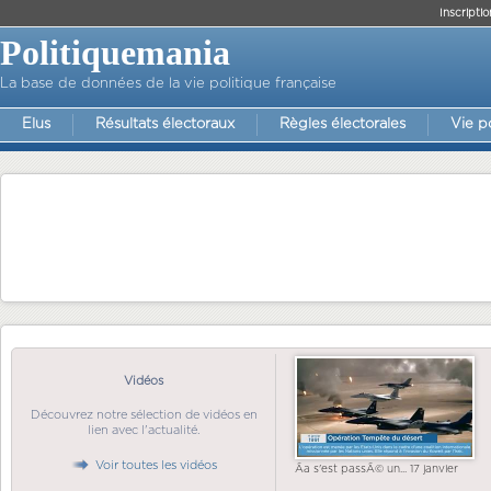
Inscriptio
Politiquemania
La base de données de la vie politique française
Elus
Résultats électoraux
Règles électorales
Vie p
Vidéos
Découvrez notre sélection de vidéos en
lien avec l'actualité.
Voir toutes les vidéos
Ãa s'est passÃ© un... 17 janvier