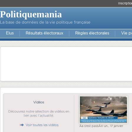
Inscriptio
Politiquemania
La base de données de la vie politique française
Elus
Résultats électoraux
Règles électorales
Vie p
Vidéos
Découvrez notre sélection de vidéos en
lien avec l'actualité.
Voir toutes les vidéos
Ãa s'est passÃ© un... 17 janvier