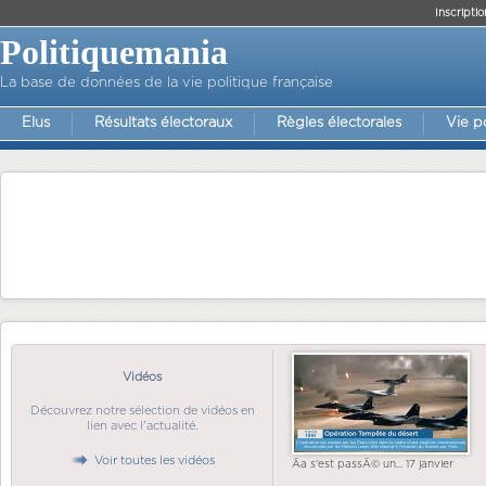
Inscriptio
Politiquemania
La base de données de la vie politique française
Elus
Résultats électoraux
Règles électorales
Vie p
Vidéos
Découvrez notre sélection de vidéos en
lien avec l'actualité.
Voir toutes les vidéos
Ãa s'est passÃ© un... 17 janvier