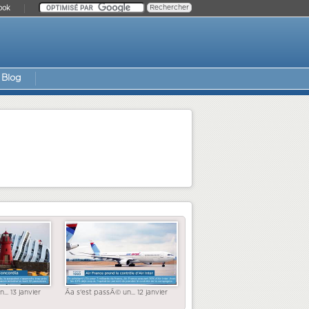
ook
Blog
... 13 janvier
Ãa s'est passÃ© un... 12 janvier