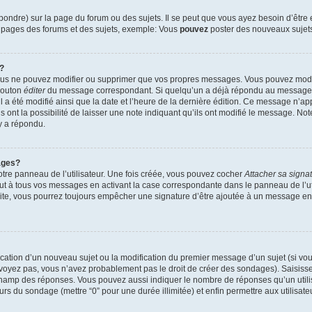
ndre) sur la page du forum ou des sujets. Il se peut que vous ayez besoin d’être 
s pages des forums et des sujets, exemple: Vous
pouvez
poster des nouveaux sujet
?
vous ne pouvez modifier ou supprimer que vos propres messages. Vous pouvez mod
 bouton
éditer
du message correspondant. Si quelqu’un a déjà répondu au message, u
’il a été modifié ainsi que la date et l’heure de la dernière édition. Ce message n’
 ont la possibilité de laisser une note indiquant qu’ils ont modifié le message. Not
y a répondu.
ages?
tre panneau de l’utilisateur. Une fois créée, vous pouvez cocher
Attacher sa signa
ut à tous vos messages en activant la case correspondante dans le panneau de l’ut
suite, vous pourrez toujours empêcher une signature d’être ajoutée à un message e
blication d’un nouveau sujet ou la modification du premier message d’un sujet (si vou
 voyez pas, vous n’avez probablement pas le droit de créer des sondages). Saisisse
champ des réponses. Vous pouvez aussi indiquer le nombre de réponses qu’un utilis
 jours du sondage (mettre “0” pour une durée illimitée) et enfin permettre aux utilisate