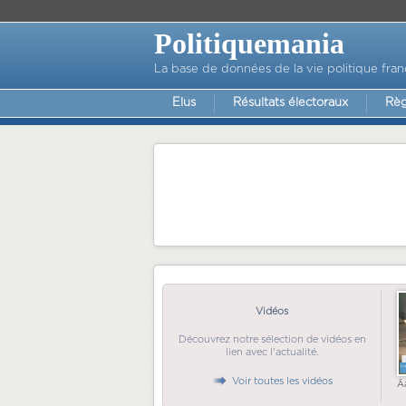
Politiquemania
La base de données de la vie politique fran
Elus
Résultats électoraux
Règ
Vidéos
Découvrez notre sélection de vidéos en
lien avec l'actualité.
Voir toutes les vidéos
Ã