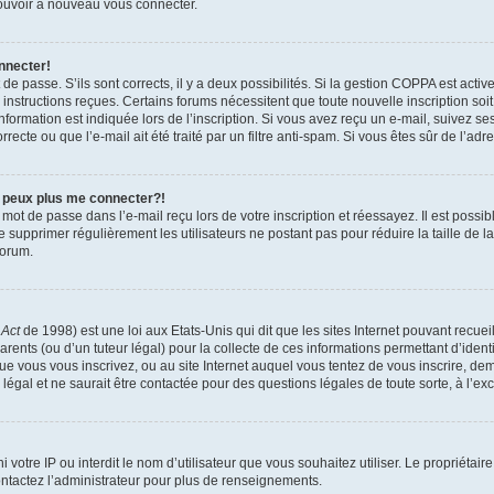
 pouvoir à nouveau vous connecter.
nnecter!
t de passe. S’ils sont corrects, il y a deux possibilités. Si la gestion COPPA est act
es instructions reçues. Certains forums nécessitent que toute nouvelle inscription s
formation est indiquée lors de l’inscription. Si vous avez reçu un e-mail, suivez ses
ecte ou que l’e-mail ait été traité par un filtre anti-spam. Si vous êtes sûr de l’adr
e peux plus me connecter?!
mot de passe dans l’e-mail reçu lors de votre inscription et réessayez. Il est possib
de supprimer régulièrement les utilisateurs ne postant pas pour réduire la taille de 
forum.
 Act
de 1998) est une loi aux Etats-Unis qui dit que les sites Internet pouvant recue
rents (ou d’un tuteur légal) pour la collecte de ces informations permettant d’iden
que vous vous inscrivez, ou au site Internet auquel vous tentez de vous inscrire, 
 légal et ne saurait être contactée pour des questions légales de toute sorte, à l’e
nni votre IP ou interdit le nom d’utilisateur que vous souhaitez utiliser. Le propriéta
ntactez l’administrateur pour plus de renseignements.