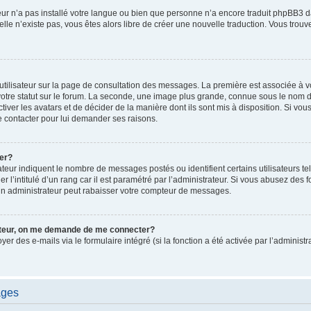
ateur n’a pas installé votre langue ou bien que personne n’a encore traduit phpBB
i elle n’existe pas, vous êtes alors libre de créer une nouvelle traduction. Vous trou
utilisateur sur la page de consultation des messages. La première est associée à v
tre statut sur le forum. La seconde, une image plus grande, connue sous le nom d
ctiver les avatars et de décider de la manière dont ils sont mis à disposition. Si vous
e contacter pour lui demander ses raisons.
er?
teur indiquent le nombre de messages postés ou identifient certains utilisateurs te
r l’intitulé d’un rang car il est paramétré par l’administrateur. Si vous abusez de
un administrateur peut rabaisser votre compteur de messages.
sateur, on me demande de me connecter?
oyer des e-mails via le formulaire intégré (si la fonction a été activée par l’admini
ages