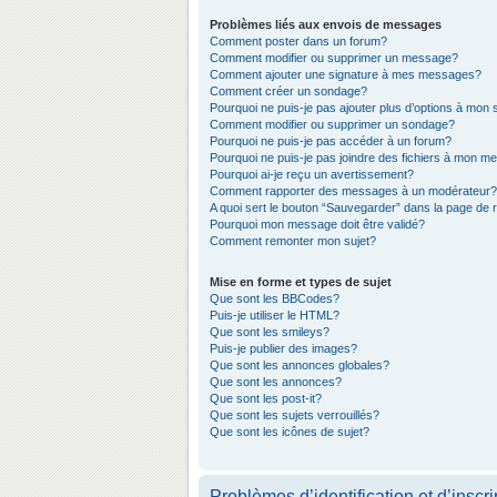
Problèmes liés aux envois de messages
Comment poster dans un forum?
Comment modifier ou supprimer un message?
Comment ajouter une signature à mes messages?
Comment créer un sondage?
Pourquoi ne puis-je pas ajouter plus d’options à mon
Comment modifier ou supprimer un sondage?
Pourquoi ne puis-je pas accéder à un forum?
Pourquoi ne puis-je pas joindre des fichiers à mon 
Pourquoi ai-je reçu un avertissement?
Comment rapporter des messages à un modérateur?
A quoi sert le bouton “Sauvegarder” dans la page de
Pourquoi mon message doit être validé?
Comment remonter mon sujet?
Mise en forme et types de sujet
Que sont les BBCodes?
Puis-je utiliser le HTML?
Que sont les smileys?
Puis-je publier des images?
Que sont les annonces globales?
Que sont les annonces?
Que sont les post-it?
Que sont les sujets verrouillés?
Que sont les icônes de sujet?
Problèmes d’identification et d’inscri