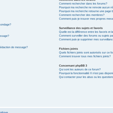
Comment rechercher dans les forums?
Pourquoi ma recherche ne renvoie aucun ré
Pourquoi ma recherche retourne une page b
Comment rechercher des membres?
Comment puis-je trouver mes propres mess
 sondage?
Surveillance des sujets et favoris
Quelle est la différence entre les favoris et l
Comment surveiller des forums ou sujets par
message?
Comment puis-je supprimer mes surveillanc
 rédaction de message?
Fichiers joints
Quels fichiers joints sont autorisés sur ce f
Comment trouver tous mes fichiers joints?
Concernant phpBB 3
Qui sont les auteurs de ce forum?
Pourquoi la fonctionnalité X n’est pas dispon
Qui contacter pour les abus ou les questio
ption