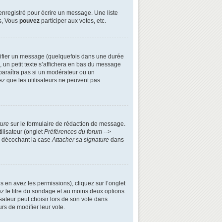
enregistré pour écrire un message. Une liste
s, Vous
pouvez
participer aux votes, etc.
ifier un message (quelquefois dans une durée
n petit texte s’affichera en bas du message
apparaîtra pas si un modérateur ou un
ez que les utilisateurs ne peuvent pas
ture
sur le formulaire de rédaction de message.
ilisateur (onglet
Préférences du forum -->
n décochant la case
Attacher sa signature
dans
s en avez les permissions), cliquez sur l’onglet
z le titre du sondage et au moins deux options
ateur peut choisir lors de son vote dans
urs de modifier leur vote.