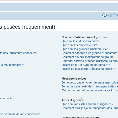
Règles 
ns posées fréquemment)
Niveaux d’utilisateurs et groupes
Qui sont les administrateurs?
Que sont les modérateurs?
Que sont les groupes d’utilisateurs?
e des utilisateurs connectés?
Comment adhérer à un groupe d’utilisateurs
Comment devenir modérateur de groupe?
!
Pourquoi certains groupes d’utilisateurs app
plus me connecter?!
Qu’est-ce qu’un “Groupe par défaut”?
Qu’est-ce que le lien “L’équipe du forum”?
Messagerie privée
Je ne peux pas envoyer de messages privé
Je reçois sans arrêt des messages indésira
J’ai reçu un e-mail ou un courrier abusif d’un
incorrecte!
Amis et ignorés
Que sont mes listes d’amis et d’ignorés?
Comment puis-je ajouter/supprimer des utilis
on me demande de me connecter?
Recherche dans les forums