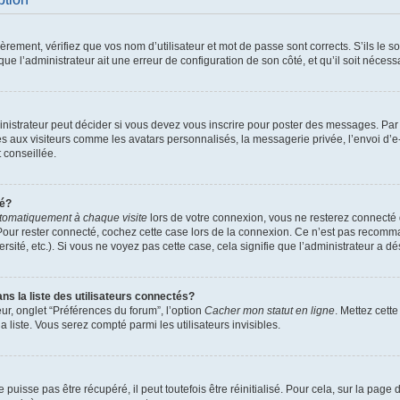
ement, vérifiez que vos nom d’utilisateur et mot de passe sont corrects. S’ils le son
ue l’administrateur ait une erreur de configuration de son côté, et qu’il soit nécessa
istrateur peut décider si vous devez vous inscrire pour poster des messages. Par ai
es aux visiteurs comme les avatars personnalisés, la messagerie privée, l’envoi d’
t conseillée.
té?
tomatiquement à chaque visite
lors de votre connexion, vous ne resterez connect
Pour rester connecté, cochez cette case lors de la connexion. Ce n’est pas recomma
sité, etc.). Si vous ne voyez pas cette case, cela signifie que l’administrateur a dés
 la liste des utilisateurs connectés?
ur, onglet “Préférences du forum”, l’option
Cacher mon statut en ligne
. Mettez cett
 liste. Vous serez compté parmi les utilisateurs invisibles.
uisse pas être récupéré, il peut toutefois être réinitialisé. Pour cela, sur la page