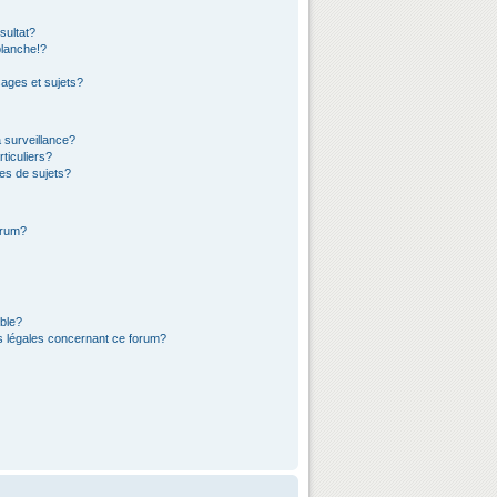
sultat?
lanche!?
ages et sujets?
a surveillance?
ticuliers?
es de sujets?
orum?
ible?
ns légales concernant ce forum?