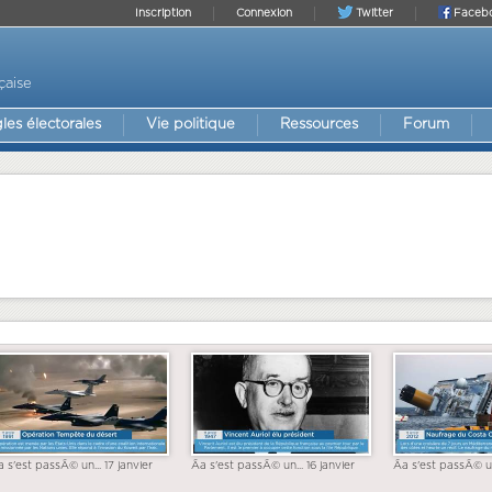
Inscription
Connexion
Twitter
Faceb
çaise
les électorales
Vie politique
Ressources
Forum
a s'est passÃ© un... 17 janvier
Ãa s'est passÃ© un... 16 janvier
Ãa s'est passÃ© un