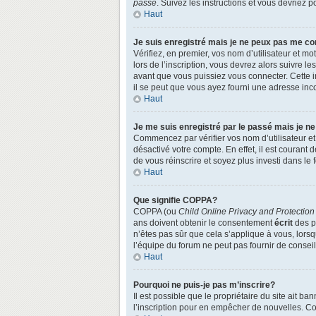
passe
. Suivez les instructions et vous devriez
Haut
Je suis enregistré mais je ne peux pas me co
Vérifiez, en premier, vos nom d’utilisateur et mo
lors de l’inscription, vous devrez alors suivre l
avant que vous puissiez vous connecter. Cette in
il se peut que vous ayez fourni une adresse incorr
Haut
Je me suis enregistré par le passé mais je n
Commencez par vérifier vos nom d’utilisateur et 
désactivé votre compte. En effet, il est courant 
de vous réinscrire et soyez plus investi dans le 
Haut
Que signifie COPPA?
COPPA (ou
Child Online Privacy and Protection
ans doivent obtenir le consentement
écrit
des pa
n’êtes pas sûr que cela s’applique à vous, lors
l’équipe du forum ne peut pas fournir de conseil
Haut
Pourquoi ne puis-je pas m’inscrire?
Il est possible que le propriétaire du site ait ba
l’inscription pour en empêcher de nouvelles. Co