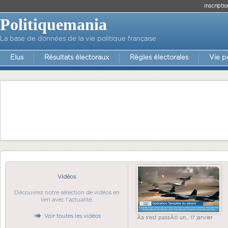
Inscriptio
Politiquemania
La base de données de la vie politique française
Elus
Résultats électoraux
Règles électorales
Vie p
Vidéos
Découvrez notre sélection de vidéos en
lien avec l'actualité.
Voir toutes les vidéos
Ãa s'est passÃ© un... 17 janvier