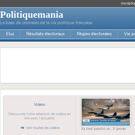
Inscriptio
Politiquemania
La base de données de la vie politique française
Elus
Résultats électoraux
Règles électorales
Vie p
Vidéos
Découvrez notre sélection de vidéos en
lien avec l'actualité.
Voir toutes les vidéos
Ãa s'est passÃ© un... 17 janvier