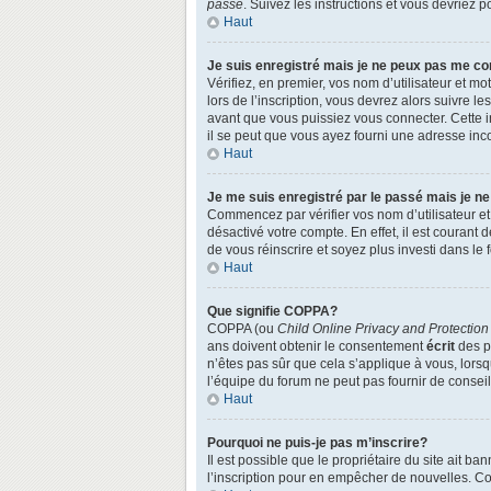
passe
. Suivez les instructions et vous devriez
Haut
Je suis enregistré mais je ne peux pas me co
Vérifiez, en premier, vos nom d’utilisateur et mo
lors de l’inscription, vous devrez alors suivre l
avant que vous puissiez vous connecter. Cette in
il se peut que vous ayez fourni une adresse incorr
Haut
Je me suis enregistré par le passé mais je n
Commencez par vérifier vos nom d’utilisateur et 
désactivé votre compte. En effet, il est courant 
de vous réinscrire et soyez plus investi dans le 
Haut
Que signifie COPPA?
COPPA (ou
Child Online Privacy and Protection
ans doivent obtenir le consentement
écrit
des pa
n’êtes pas sûr que cela s’applique à vous, lors
l’équipe du forum ne peut pas fournir de conseil
Haut
Pourquoi ne puis-je pas m’inscrire?
Il est possible que le propriétaire du site ait ba
l’inscription pour en empêcher de nouvelles. Co