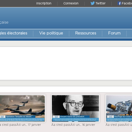
Inscription
Connexion
Twitter
Faceb
çaise
les électorales
Vie politique
Ressources
Forum
a s'est passÃ© un... 17 janvier
Ãa s'est passÃ© un... 16 janvier
Ãa s'est passÃ© un