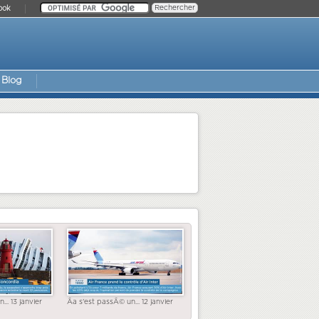
ook
Blog
... 13 janvier
Ãa s'est passÃ© un... 12 janvier