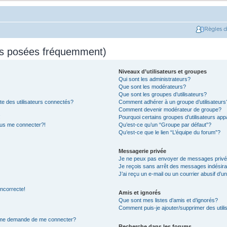
Règles 
ns posées fréquemment)
Niveaux d’utilisateurs et groupes
Qui sont les administrateurs?
Que sont les modérateurs?
Que sont les groupes d’utilisateurs?
e des utilisateurs connectés?
Comment adhérer à un groupe d’utilisateurs
Comment devenir modérateur de groupe?
!
Pourquoi certains groupes d’utilisateurs app
plus me connecter?!
Qu’est-ce qu’un “Groupe par défaut”?
Qu’est-ce que le lien “L’équipe du forum”?
Messagerie privée
Je ne peux pas envoyer de messages privé
Je reçois sans arrêt des messages indésira
J’ai reçu un e-mail ou un courrier abusif d’un
incorrecte!
Amis et ignorés
Que sont mes listes d’amis et d’ignorés?
Comment puis-je ajouter/supprimer des utilis
on me demande de me connecter?
Recherche dans les forums