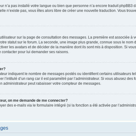
ateur n’a pas installé votre langue ou bien que personne n’a encore traduit phpBB
i elle n’existe pas, vous êtes alors libre de créer une nouvelle traduction. Vous trou
utilisateur sur la page de consultation des messages. La première est associée à v
tre statut sur le forum. La seconde, une image plus grande, connue sous le nom d
ctiver les avatars et de décider de la manière dont ils sont mis à disposition. Si vous
e contacter pour lui demander ses raisons.
er?
teur indiquent le nombre de messages postés ou identifient certains utilisateurs te
r l’intitulé d’un rang car il est paramétré par l’administrateur. Si vous abusez de
un administrateur peut rabaisser votre compteur de messages.
sateur, on me demande de me connecter?
oyer des e-mails via le formulaire intégré (si la fonction a été activée par l’admini
ages