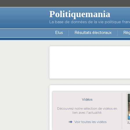
Politiquemania
La base de données de la vie politique fran
Elus
Résultats électoraux
Règ
Vidéos
Découvrez notre sélection de vidéos en
lien avec l'actualité.
Voir toutes les vidéos
Ã