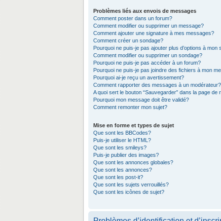
Problèmes liés aux envois de messages
Comment poster dans un forum?
Comment modifier ou supprimer un message?
Comment ajouter une signature à mes messages?
Comment créer un sondage?
Pourquoi ne puis-je pas ajouter plus d’options à mon
Comment modifier ou supprimer un sondage?
Pourquoi ne puis-je pas accéder à un forum?
Pourquoi ne puis-je pas joindre des fichiers à mon 
Pourquoi ai-je reçu un avertissement?
Comment rapporter des messages à un modérateur?
A quoi sert le bouton “Sauvegarder” dans la page de
Pourquoi mon message doit être validé?
Comment remonter mon sujet?
Mise en forme et types de sujet
Que sont les BBCodes?
Puis-je utiliser le HTML?
Que sont les smileys?
Puis-je publier des images?
Que sont les annonces globales?
Que sont les annonces?
Que sont les post-it?
Que sont les sujets verrouillés?
Que sont les icônes de sujet?
Problèmes d’identification et d’inscri