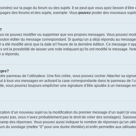
ndre) sur la page du forum ou des sujets. Il se peut que vous ayez besoin d’être 
s pages des forums et des sujets, exemple: Vous
pouvez
poster des nouveaux sujet
?
vous ne pouvez modifier ou supprimer que vos propres messages. Vous pouvez mod
 bouton
éditer
du message correspondant. Si quelqu’un a déjà répondu au message, u
’il a été modifié ainsi que la date et l’heure de la dernière édition. Ce message n’
 ont la possibilité de laisser une note indiquant qu’ils ont modifié le message. Not
y a répondu.
ages?
tre panneau de l’utilisateur. Une fois créée, vous pouvez cocher
Attacher sa signa
ut à tous vos messages en activant la case correspondante dans le panneau de l’ut
suite, vous pourrez toujours empêcher une signature d’être ajoutée à un message e
blication d’un nouveau sujet ou la modification du premier message d’un sujet (si vou
 voyez pas, vous n’avez probablement pas le droit de créer des sondages). Saisisse
champ des réponses. Vous pouvez aussi indiquer le nombre de réponses qu’un utilis
 jours du sondage (mettre “0” pour une durée illimitée) et enfin permettre aux utilisate