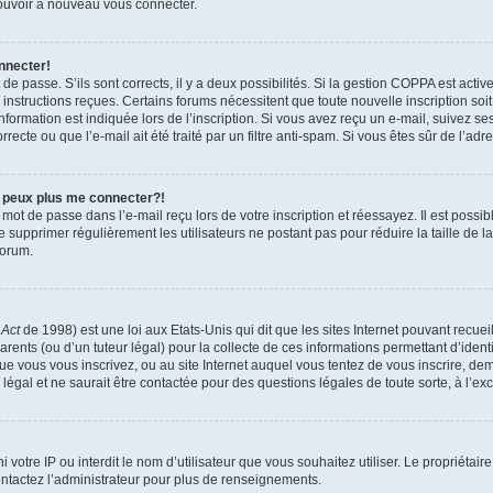
 pouvoir à nouveau vous connecter.
nnecter!
t de passe. S’ils sont corrects, il y a deux possibilités. Si la gestion COPPA est act
es instructions reçues. Certains forums nécessitent que toute nouvelle inscription s
formation est indiquée lors de l’inscription. Si vous avez reçu un e-mail, suivez ses
ecte ou que l’e-mail ait été traité par un filtre anti-spam. Si vous êtes sûr de l’adr
e peux plus me connecter?!
mot de passe dans l’e-mail reçu lors de votre inscription et réessayez. Il est possib
de supprimer régulièrement les utilisateurs ne postant pas pour réduire la taille de 
forum.
 Act
de 1998) est une loi aux Etats-Unis qui dit que les sites Internet pouvant recue
rents (ou d’un tuteur légal) pour la collecte de ces informations permettant d’iden
que vous vous inscrivez, ou au site Internet auquel vous tentez de vous inscrire, 
 légal et ne saurait être contactée pour des questions légales de toute sorte, à l’e
nni votre IP ou interdit le nom d’utilisateur que vous souhaitez utiliser. Le propriéta
ntactez l’administrateur pour plus de renseignements.