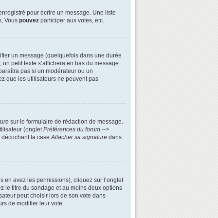
enregistré pour écrire un message. Une liste
s, Vous
pouvez
participer aux votes, etc.
ifier un message (quelquefois dans une durée
n petit texte s’affichera en bas du message
apparaîtra pas si un modérateur ou un
ez que les utilisateurs ne peuvent pas
ture
sur le formulaire de rédaction de message.
ilisateur (onglet
Préférences du forum -->
n décochant la case
Attacher sa signature
dans
s en avez les permissions), cliquez sur l’onglet
z le titre du sondage et au moins deux options
ateur peut choisir lors de son vote dans
urs de modifier leur vote.