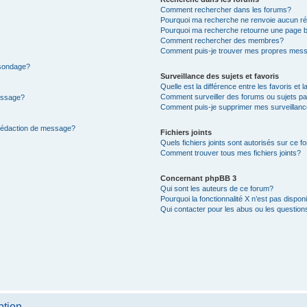
Comment rechercher dans les forums?
Pourquoi ma recherche ne renvoie aucun ré
Pourquoi ma recherche retourne une page b
Comment rechercher des membres?
Comment puis-je trouver mes propres mess
 sondage?
Surveillance des sujets et favoris
Quelle est la différence entre les favoris et l
Comment surveiller des forums ou sujets par
message?
Comment puis-je supprimer mes surveillanc
 rédaction de message?
Fichiers joints
Quels fichiers joints sont autorisés sur ce f
Comment trouver tous mes fichiers joints?
Concernant phpBB 3
Qui sont les auteurs de ce forum?
Pourquoi la fonctionnalité X n’est pas dispon
Qui contacter pour les abus ou les questio
ption