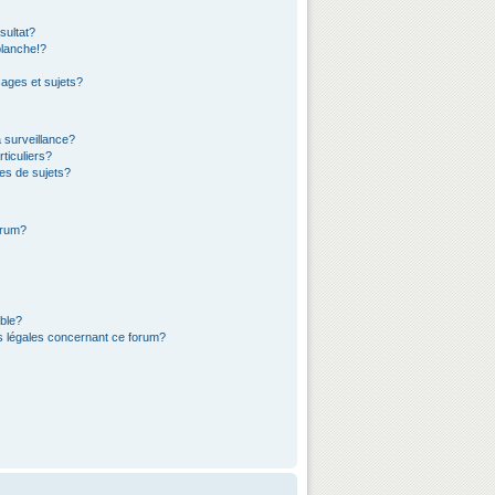
sultat?
lanche!?
ages et sujets?
a surveillance?
ticuliers?
es de sujets?
orum?
ible?
ns légales concernant ce forum?