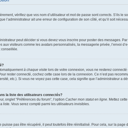
ement, vérifiez que vos nom d’utilisateur et mot de passe sont corrects. S’ils le son
ue l’administrateur ait une erreur de configuration de son côté, et qu’il soit nécessa
istrateur peut décider si vous devez vous inscrire pour poster des messages. Par ai
es aux visiteurs comme les avatars personnalisés, la messagerie privée, l’envoi d’
t conseillée.
té?
tomatiquement à chaque visite
lors de votre connexion, vous ne resterez connect
Pour rester connecté, cochez cette case lors de la connexion. Ce n’est pas recomma
sité, etc.). Si vous ne voyez pas cette case, cela signifie que l’administrateur a dés
 la liste des utilisateurs connectés?
ur, onglet “Préférences du forum”, l’option
Cacher mon statut en ligne
. Mettez cett
 liste. Vous serez compté parmi les utilisateurs invisibles.
uisse pas être récupéré, il peut toutefois être réinitialisé. Pour cela, sur la page