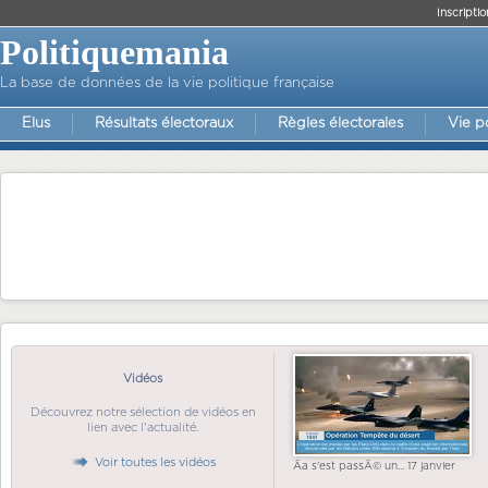
Inscriptio
Politiquemania
La base de données de la vie politique française
Elus
Résultats électoraux
Règles électorales
Vie p
Vidéos
Découvrez notre sélection de vidéos en
lien avec l'actualité.
Voir toutes les vidéos
Ãa s'est passÃ© un... 17 janvier