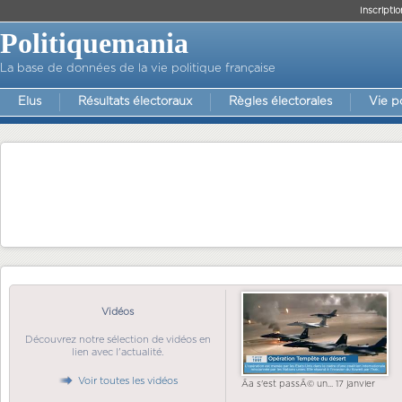
Inscriptio
Politiquemania
La base de données de la vie politique française
Elus
Résultats électoraux
Règles électorales
Vie p
Vidéos
Découvrez notre sélection de vidéos en
lien avec l'actualité.
Voir toutes les vidéos
Ãa s'est passÃ© un... 17 janvier