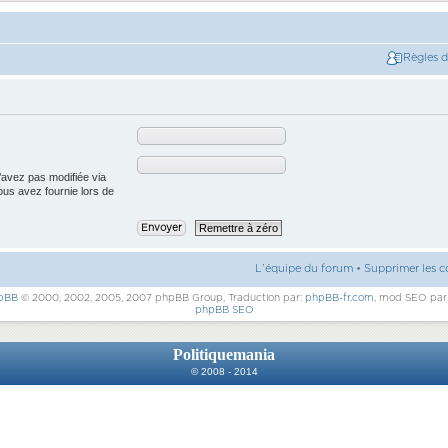
Règles 
’avez pas modifiée via
vous avez fournie lors de
L’équipe du forum
•
Supprimer les c
pBB
© 2000, 2002, 2005, 2007 phpBB Group, Traduction par:
phpBB-fr.com
, mod SEO pa
phpBB SEO
Politiquemania
© 2008 - 2014