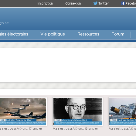
Inscription
Connexion
Twitter
Faceb
çaise
les électorales
Vie politique
Ressources
Forum
a s'est passÃ© un... 17 janvier
Ãa s'est passÃ© un... 16 janvier
Ãa s'est passÃ© un