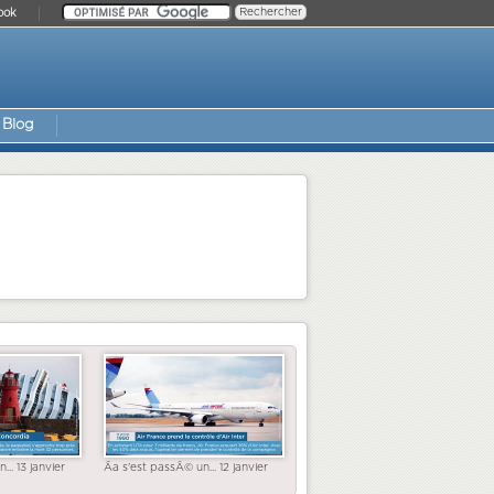
ook
Blog
... 13 janvier
Ãa s'est passÃ© un... 12 janvier