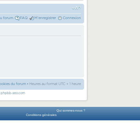
du forum
FAQ
M’enregistrer
Connexion
ookies du forum
• Heures au format UTC + 1 heure
r
phpbb-seo.com
Qui sommes-nous ?
Conditions générales