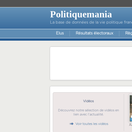
Politiquemania
La base de données de la vie politique fran
Elus
Résultats électoraux
Règ
Vidéos
Découvrez notre sélection de vidéos en
lien avec l'actualité.
Voir toutes les vidéos
Ã