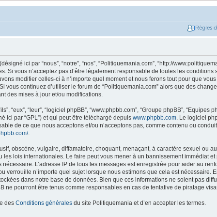
Règles 
ésigné ici par “nous”, “notre”, “nos”, “Politiquemania.com”, “http://www.politiquem
. Si vous n’acceptez pas d’être légalement responsable de toutes les conditions su
ons modifier celles-ci à n’importe quel moment et nous ferons tout pour que vous e
 Si vous continuez d’utiliser le forum de “Politiquemania.com” alors que des change
t des mises à jour et/ou modifications.
ils”, “eux”, “leur”, “logiciel phpBB”, “www.phpbb.com”, “Groupe phpBB”, “Equipes php
né ici par “GPL”) et qui peut être téléchargé depuis
www.phpbb.com
. Le logiciel p
nsable de ce que nous acceptons et/ou n’acceptons pas, comme contenu ou conduit
phpbb.com/
.
if, obscène, vulgaire, diffamatoire, choquant, menaçant, à caractère sexuel ou autr
les lois internationales. Le faire peut vous mener à un bannissement immédiat et 
ns nécessaire. L’adresse IP de tous les messages est enregistrée pour aider au re
u verrouille n’importe quel sujet lorsque nous estimons que cela est nécessaire. En
tockées dans notre base de données. Bien que ces informations ne soient pas diffus
B ne pourront être tenus comme responsables en cas de tentative de piratage vis
ce des
Conditions générales
du site Politiquemania et d’en accepter les termes.