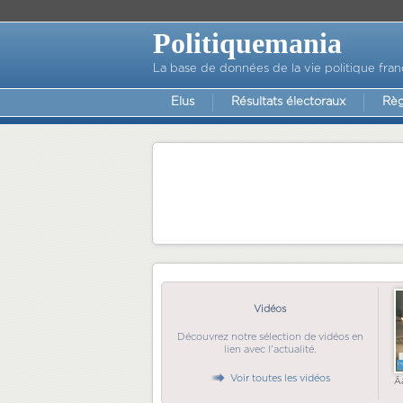
Politiquemania
La base de données de la vie politique fran
Elus
Résultats électoraux
Règ
Vidéos
Découvrez notre sélection de vidéos en
lien avec l'actualité.
Voir toutes les vidéos
Ã