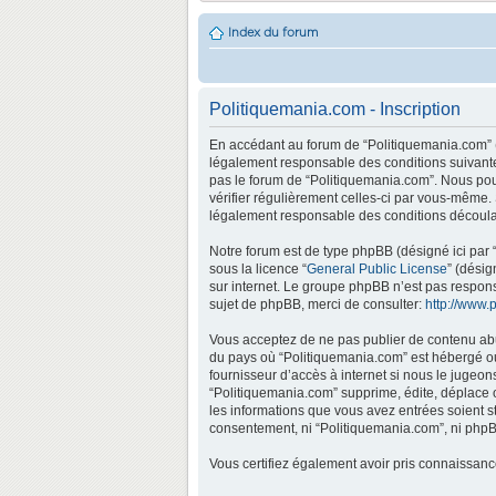
Index du forum
Politiquemania.com - Inscription
En accédant au forum de “Politiquemania.com” (d
légalement responsable des conditions suivantes
pas le forum de “Politiquemania.com”. Nous pouv
vérifier régulièrement celles-ci par vous-même.
légalement responsable des conditions découlan
Notre forum est de type phpBB (désigné ici par “
sous la licence “
General Public License
” (désig
sur internet. Le groupe phpBB n’est pas respo
sujet de phpBB, merci de consulter:
http://www.
Vous acceptez de ne pas publier de contenu abus
du pays où “Politiquemania.com” est hébergé ou 
fournisseur d’accès à internet si nous le jugeo
“Politiquemania.com” supprime, édite, déplace o
les informations que vous avez entrées soient s
consentement, ni “Politiquemania.com”, ni phpB
Vous certifiez également avoir pris connaissan