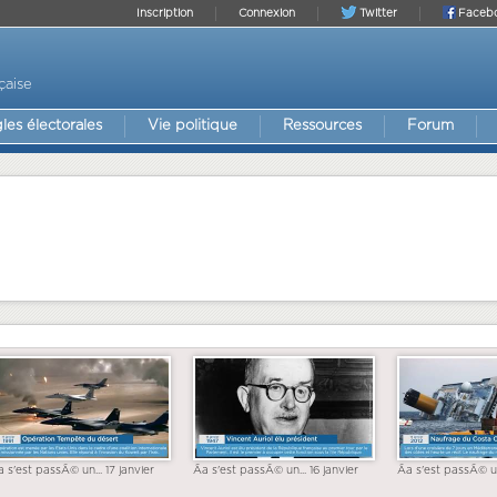
Inscription
Connexion
Twitter
Faceb
çaise
les électorales
Vie politique
Ressources
Forum
a s'est passÃ© un... 17 janvier
Ãa s'est passÃ© un... 16 janvier
Ãa s'est passÃ© un