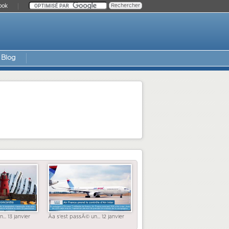
ook
Blog
... 13 janvier
Ãa s'est passÃ© un... 12 janvier