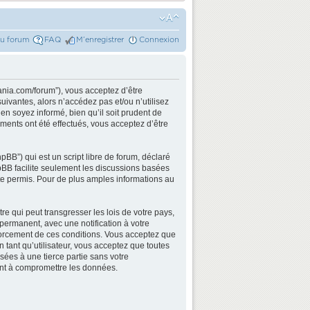
du forum
FAQ
M’enregistrer
Connexion
ania.com/forum”), vous acceptez d’être
ivantes, alors n’accédez pas et/ou n’utilisez
n soyez informé, bien qu’il soit prudent de
ments ont été effectués, vous acceptez d’être
BB”) qui est un script libre de forum, déclaré
hpBB facilite seulement les discussions basées
e permis. Pour de plus amples informations au
e qui peut transgresser les lois de votre pays,
permanent, avec une notification à votre
nforcement de ces conditions. Vous acceptez que
 tant qu’utilisateur, vous acceptez que toutes
ées à une tierce partie sans votre
ant à compromettre les données.