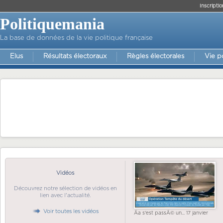
Inscriptio
Politiquemania
La base de données de la vie politique française
Elus
Résultats électoraux
Règles électorales
Vie p
Vidéos
Découvrez notre sélection de vidéos en
lien avec l'actualité.
Voir toutes les vidéos
Ãa s'est passÃ© un... 17 janvier