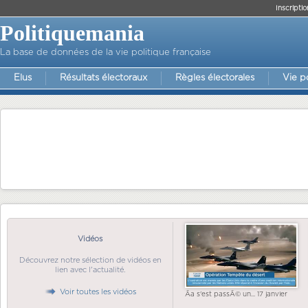
Inscriptio
Politiquemania
La base de données de la vie politique française
Elus
Résultats électoraux
Règles électorales
Vie p
Vidéos
Découvrez notre sélection de vidéos en
lien avec l'actualité.
Voir toutes les vidéos
Ãa s'est passÃ© un... 17 janvier