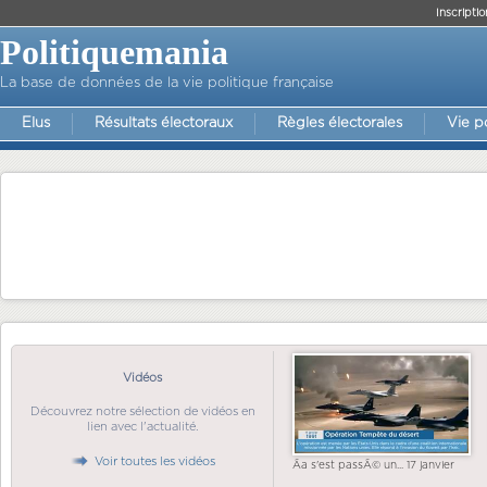
Inscriptio
Politiquemania
La base de données de la vie politique française
Elus
Résultats électoraux
Règles électorales
Vie p
Vidéos
Découvrez notre sélection de vidéos en
lien avec l'actualité.
Voir toutes les vidéos
Ãa s'est passÃ© un... 17 janvier