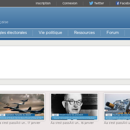
Inscription
Connexion
Twitter
Faceb
çaise
les électorales
Vie politique
Ressources
Forum
a s'est passÃ© un... 17 janvier
Ãa s'est passÃ© un... 16 janvier
Ãa s'est passÃ© un