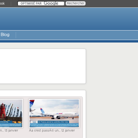
ook
Blog
... 13 janvier
Ãa s'est passÃ© un... 12 janvier