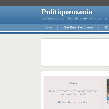
Politiquemania
La base de données de la vie politique fran
Elus
Résultats électoraux
Règ
Vidéos
Découvrez notre sélection de vidéos en
lien avec l'actualité.
Voir toutes les vidéos
Ã