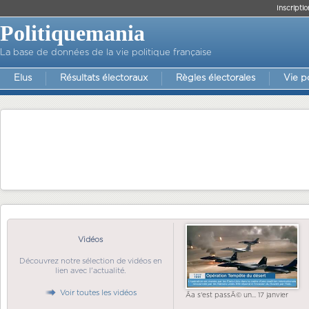
Inscriptio
Politiquemania
La base de données de la vie politique française
Elus
Résultats électoraux
Règles électorales
Vie p
Vidéos
Découvrez notre sélection de vidéos en
lien avec l'actualité.
Voir toutes les vidéos
Ãa s'est passÃ© un... 17 janvier