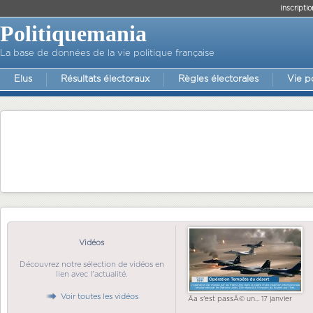
Inscriptio
Politiquemania
La base de données de la vie politique française
Elus
Résultats électoraux
Règles électorales
Vie p
Vidéos
Découvrez notre sélection de vidéos en
lien avec l'actualité.
Voir toutes les vidéos
Ãa s'est passÃ© un... 17 janvier