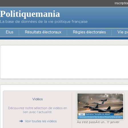
Inscriptio
Politiquemania
La base de données de la vie politique française
Elus
Résultats électoraux
Règles électorales
Vie p
Vidéos
Découvrez notre sélection de vidéos en
lien avec l'actualité.
Voir toutes les vidéos
Ãa s'est passÃ© un... 17 janvier